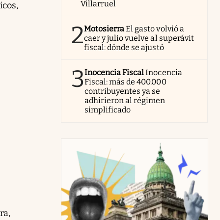
Villarruel
icos,
2
Motosierra
El gasto volvió a
caer y julio vuelve al superávit
fiscal: dónde se ajustó
3
Inocencia Fiscal
Inocencia
Fiscal: más de 400.000
contribuyentes ya se
adhirieron al régimen
simplificado
ra,