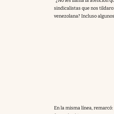
"¿No les llama la atención q
sindicalistas que nos tildaro
venezolana? Incluso algunos
En la misma línea, remarcó: 