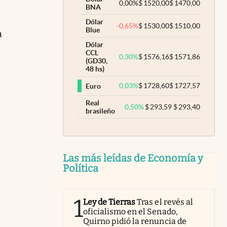
0,00
%
$
1520,00
$
1470,00
BNA
Dólar
-0,65
%
$
1530,00
$
1510,00
Blue
a
Dólar
CCL
0,30
%
$
1576,16
$
1571,86
(GD30,
48 hs)
0,03
%
$
1728,60
$
1727,57
Euro
Real
0,50
%
$
293,59
$
293,40
brasileño
Las más leídas de Economía y
Política
1
Ley de Tierras
Tras el revés al
oficialismo en el Senado,
Quirno pidió la renuncia de