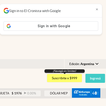
×
Sign in to El Cronista with Google
Edición:
Argentina
¡Navegá sin limites!
Argentina
Suscribite x $999
Ingresá
España
México
abre
$
1976
0.00
%
DÓLAR MEP
$
1521,52
0.23
%
USA
Colombia