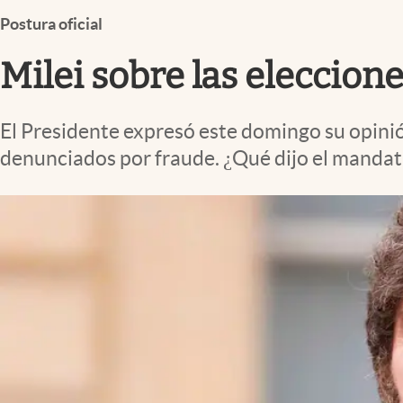
Infotechnology
Postura oficial
Clase
Milei sobre las eleccione
Clima
Mundial 2026
El Presidente expresó este domingo su opinió
Eventos Corporativos
denunciados por fraude. ¿Qué dijo el mandat
El Cronista Studio
Mediakit
abre en nueva pestaña