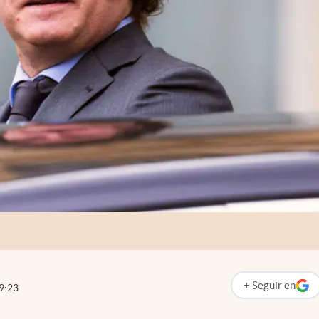
+
Seguir
en
9:23
abre en nueva p