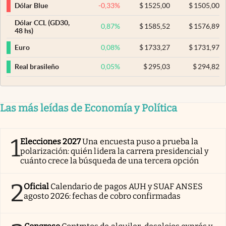
-0,33
%
$
1525,00
$
1505,00
Dólar Blue
Dólar CCL (GD30,
0,87
%
$
1585,52
$
1576,89
48 hs)
0,08
%
$
1733,27
$
1731,97
Euro
0,05
%
$
295,03
$
294,82
Real brasileño
Las más leídas de Economía y Política
1
Elecciones 2027
Una encuesta puso a prueba la
polarización: quién lidera la carrera presidencial y
cuánto crece la búsqueda de una tercera opción
2
Oficial
Calendario de pagos AUH y SUAF ANSES
agosto 2026: fechas de cobro confirmadas