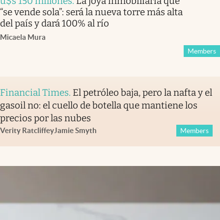
u$s 150 millones
.
La joya inmobiliaria que
“se vende sola”: será la nueva torre más alta
del país y dará 100% al río
Micaela Mura
Members
Financial Times
.
El petróleo baja, pero la nafta y el
gasoil no: el cuello de botella que mantiene los
precios por las nubes
Verity Ratcliffe
y
Jamie Smyth
Members