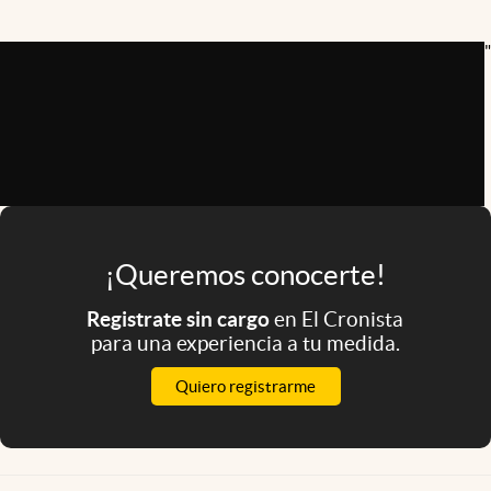
Infotechnology
"
Clase
Clima
Mundial 2026
Eventos Corporativos
El Cronista Studio
Mediakit
¡Queremos conocerte!
abre en nueva pestaña
Registrate sin cargo
en El Cronista
Argentina
para una experiencia a tu medida.
Quiero registrarme