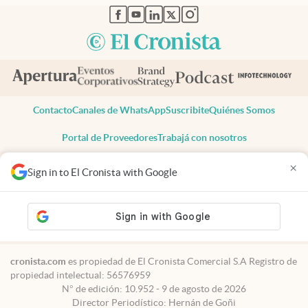
abre en nueva pestaña
abre en nueva pestaña
abre en nueva pestaña
abre en nueva pestaña
abre en nueva pestaña
Contacto
Canales de WhatsApp
Suscribite
Quiénes Somos
Portal de Proveedores
Trabajá con nosotros
Copyright 2025 cronista.com
×
Sign in to El Cronista with Google
Todos los derechos reservados
Términos y condiciones
Privacidad
Consentimiento
Tel:
+54 11 7078-3270
cronista.com
es propiedad de El Cronista Comercial S.A Registro de
propiedad intelectual: 56576959
N° de edición: 10.952 - 9 de agosto de 2026
Director Periodístico: Hernán de Goñi