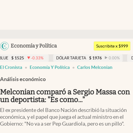
Últimas noticias
Dólar
Argentina
Economía y Política
Members
Suscribite x $999
España
Economía y Política
-0.33
%
DÓLAR TARJETA
$
1976
0.00
%
DÓLAR MEP
$
1
México
El Cronista
Economía Y Política
Carlos Melconian
Finanzas y Mercados
USA
Análisis económico
Mercados Online
Colombia
Uruguay
Melconian comparó a Sergio Massa con
Negocios
un deportista: "Es como..."
Columnistas
El ex presidente del Banco Nación describió la situación
Otras secciones
económica, y el papel que juega el actual ministro en el
Gobierno: "No va a ser Pep Guardiola, pero es un pillo".
Apertura