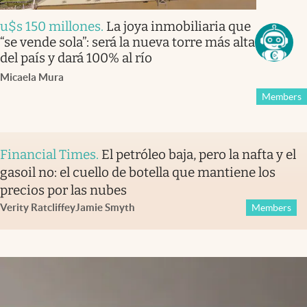
u$s 150 millones
.
La joya inmobiliaria que
“se vende sola”: será la nueva torre más alta
del país y dará 100% al río
Micaela Mura
Members
Financial Times
.
El petróleo baja, pero la nafta y el
gasoil no: el cuello de botella que mantiene los
precios por las nubes
Verity Ratcliffe
y
Jamie Smyth
Members