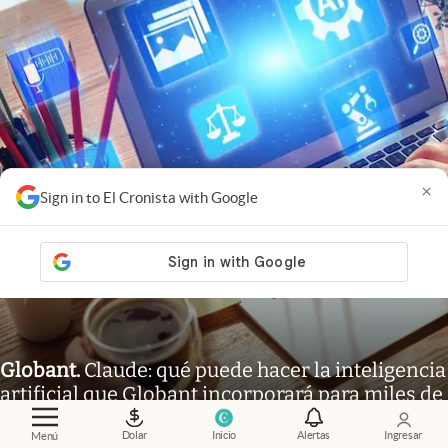
×
Sign in to El Cronista with Google
Globant
.
Claude: qué puede hacer la inteligencia
artificial que Globant incorporará para miles de
trabajadores
Dolar
Inicio
Alertas
Ingresar
Menú