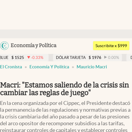
Últimas noticias
Dólar
Argentina
Economía y Política
Members
Suscribite x $999
España
Economía y Política
5
-0.33
%
DÓLAR TARJETA
$
1976
0.00
%
DÓLAR MEP
México
El Cronista
Economía Y Política
Mauricio Macri
Finanzas y Mercados
USA
Mercados Online
Colombia
Macri: "Estamos saliendo de la crisis sin
Uruguay
Negocios
cambiar las reglas de juego"
Columnistas
En la cena organizada por el Cippec, el Presidente destacó
la permanencia de las regulaciones y normativas previas a
Otras secciones
la crisis cambiaria del año pasado a pesar de las presiones
del arco opositor de recomponer subsidios a las tarifas,
Apertura
reinstaurar controles de capitales y establecer controles