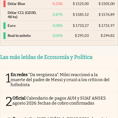
-0,33
%
$
1525,00
$
1505,00
Dólar Blue
Dólar CCL (GD30,
0,87
%
$
1585,52
$
1576,89
48 hs)
0,08
%
$
1733,27
$
1731,97
Euro
0,05
%
$
295,03
$
294,82
Real brasileño
Las más leídas de Economía y Política
1
En redes
“Da vergüenza”: Milei reaccionó a la
muerte del padre de Messi y cruzó a los críticos del
futbolista
2
Oficial
Calendario de pagos AUH y SUAF ANSES
agosto 2026: fechas de cobro confirmadas