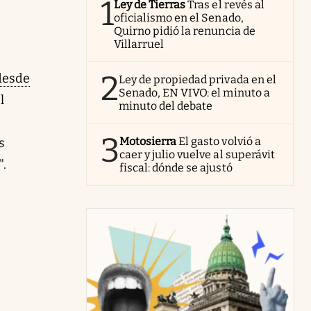
1
Ley de Tierras
Tras el revés al
oficialismo en el Senado,
Quirno pidió la renuncia de
Villarruel
2
 desde
Ley de propiedad privada en el
Senado, EN VIVO: el minuto a
l
minuto del debate
3
Motosierra
El gasto volvió a
s
caer y julio vuelve al superávit
".
fiscal: dónde se ajustó