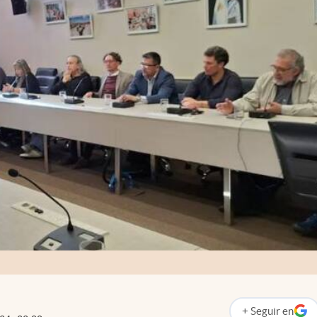
+
Seguir
en
abre en nueva p