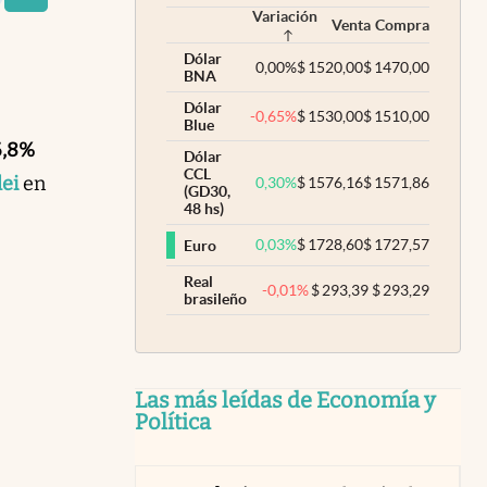
Variación
Venta
Compra
Dólar
0,00
%
$
1520,00
$
1470,00
BNA
Dólar
-0,65
%
$
1530,00
$
1510,00
Blue
6,8%
Dólar
CCL
lei
en
0,30
%
$
1576,16
$
1571,86
(GD30,
48 hs)
0,03
%
$
1728,60
$
1727,57
Euro
Real
-0,01
%
$
293,39
$
293,29
brasileño
Las más leídas de Economía y
Política