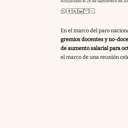
Actualizado el
26 de Septiembre de 2
abre en nueva pestaña
abre en nueva pestaña
abre en nueva pestaña
abre en nueva pestaña
En el marco del paro naciona
gremios docentes y no-doc
de aumento salarial para oc
el marco de una reunión cel