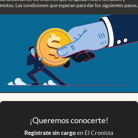
Infotechnology
motos. Las condiciones que esperan para dar los siguientes pasos.
Clase
Clima
Mundial 2026
Eventos Corporativos
El Cronista Studio
Mediakit
abre en nueva pestaña
Argentina
¡Queremos conocerte!
Registrate sin cargo
en El Cronista