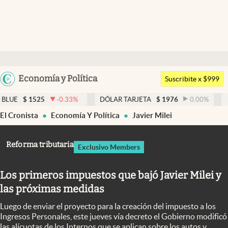
Últimas noticias
Dólar
Argentina
Economía y Política
Members
Suscribite x $999
España
Economía y Política
-0.33
%
DÓLAR TARJETA
$
1976
0.00
%
DÓLAR MEP
$
1
México
El Cronista
Economía Y Política
Javier Milei
Finanzas y Mercados
USA
Mercados Online
Colombia
Reforma tributaria
Exclusivo Members
Uruguay
Negocios
Los primeros impuestos que bajó Javier Milei y
Columnistas
las próximas medidas
Otras secciones
Luego de enviar el proyecto para la creación del impuesto a los
Apertura
Ingresos Personales, este jueves vía decreto el Gobierno modificó
las alícuotas de los Internos que se aplican sobre los autos y