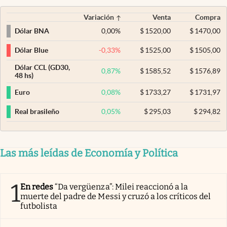
Variación
Venta
Compra
0,00
%
$
1520,00
$
1470,00
Dólar BNA
-0,33
%
$
1525,00
$
1505,00
Dólar Blue
Dólar CCL (GD30,
0,87
%
$
1585,52
$
1576,89
48 hs)
0,08
%
$
1733,27
$
1731,97
Euro
0,05
%
$
295,03
$
294,82
Real brasileño
Las más leídas de Economía y Política
1
En redes
“Da vergüenza”: Milei reaccionó a la
muerte del padre de Messi y cruzó a los críticos del
futbolista