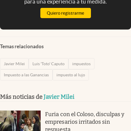
para una experiencia a tu medida.
Quiero registrarme
Temas relacionados
Javier Milei
Luis 'Toto' Caputo
impuestos
Impuesto a las Ganancias
impuesto al lujo
Más noticias de
Javier Milei
Furia con el Coloso, disculpas y
empresarios irritados sin
respuesta