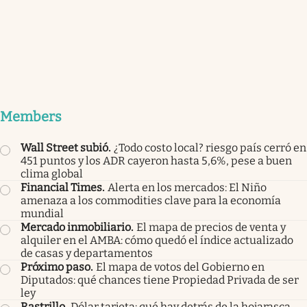
Members
Wall Street subió
.
¿Todo costo local? riesgo país cerró en
451 puntos y los ADR cayeron hasta 5,6%, pese a buen
clima global
Financial Times
.
Alerta en los mercados: El Niño
amenaza a los commodities clave para la economía
mundial
Mercado inmobiliario
.
El mapa de precios de venta y
alquiler en el AMBA: cómo quedó el índice actualizado
de casas y departamentos
Próximo paso
.
El mapa de votos del Gobierno en
Diputados: qué chances tiene Propiedad Privada de ser
ley
Rastrillo
.
Dólar tarjeta: qué hay detrás de la hojarasca