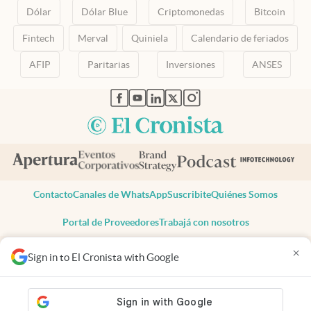
Dólar
Dólar Blue
Criptomonedas
Bitcoin
Fintech
Merval
Quiniela
Calendario de feriados
AFIP
Paritarias
Inversiones
ANSES
abre en nueva pestaña
abre en nueva pestaña
abre en nueva pestaña
abre en nueva pestaña
abre en nueva pestaña
Contacto
Canales de WhatsApp
Suscribite
Quiénes Somos
Portal de Proveedores
Trabajá con nosotros
Copyright 2025 cronista.com
×
Sign in to El Cronista with Google
Todos los derechos reservados
Términos y condiciones
Privacidad
Consentimiento