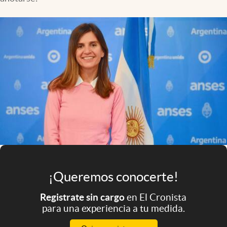
Infotechnology
Clase
Clima
Mundial 2026
Eventos Corporativos
El Cronista Studio
Mediakit
abre en nueva pestaña
Argentina
¡Queremos conocerte!
Registrate sin cargo
en El Cronista
para una experiencia a tu medida.