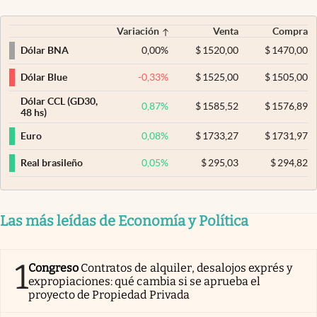
Variación
Venta
Compra
0,00
%
$
1520,00
$
1470,00
Dólar BNA
-0,33
%
$
1525,00
$
1505,00
Dólar Blue
Dólar CCL (GD30,
0,87
%
$
1585,52
$
1576,89
48 hs)
0,08
%
$
1733,27
$
1731,97
Euro
0,05
%
$
295,03
$
294,82
Real brasileño
Las más leídas de Economía y Política
1
Congreso
Contratos de alquiler, desalojos exprés y
expropiaciones: qué cambia si se aprueba el
proyecto de Propiedad Privada