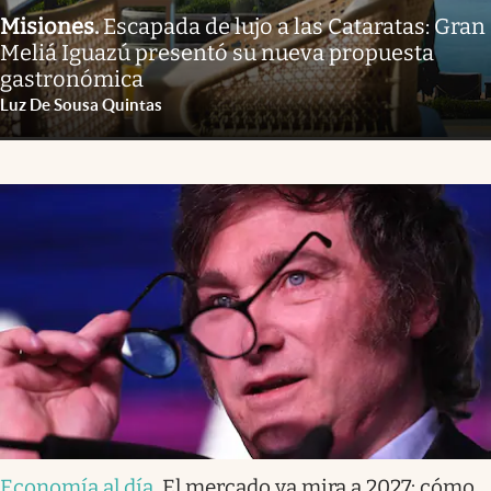
Misiones
.
Escapada de lujo a las Cataratas: Gran
Meliá Iguazú presentó su nueva propuesta
gastronómica
Luz De Sousa Quintas
Economía al día
.
El mercado ya mira a 2027: cómo