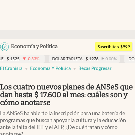
Últimas noticias
Dólar
Argentina
Economía y Política
Members
Suscribite x $999
España
Economía y Política
33
%
DÓLAR TARJETA
$
1976
0.00
%
DÓLAR MEP
$
1526,
México
El Cronista
Economía Y Política
Becas Progresar
Finanzas y Mercados
USA
Mercados Online
Colombia
Los cuatro nuevos planes de ANSeS que
Uruguay
Negocios
dan hasta $ 17.600 al mes: cuáles son y
cómo anotarse
Columnistas
La ANSeS ha abierto la inscripción para una batería de
Otras secciones
programas que buscan apoyar la cultura y la educación
ante la falta del IFE y el ATP, ¿De qué tratan y cómo
Apertura
anotarse?