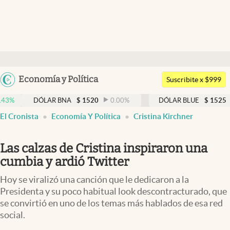
Últimas noticias
Dólar
Argentina
Economía y Política
Members
Suscribite x $999
España
Economía y Política
DÓLAR BNA
$
1520
0.00
%
DÓLAR BLUE
$
1525
-0.33
%
México
El Cronista
Economía Y Política
Cristina Kirchner
Finanzas y Mercados
USA
Mercados Online
Colombia
Las calzas de Cristina inspiraron una
Uruguay
Negocios
cumbia y ardió Twitter
Columnistas
Hoy se viralizó una canción que le dedicaron a la
Presidenta y su poco habitual look descontracturado, que
Otras secciones
se convirtió en uno de los temas más hablados de esa red
social.
Apertura