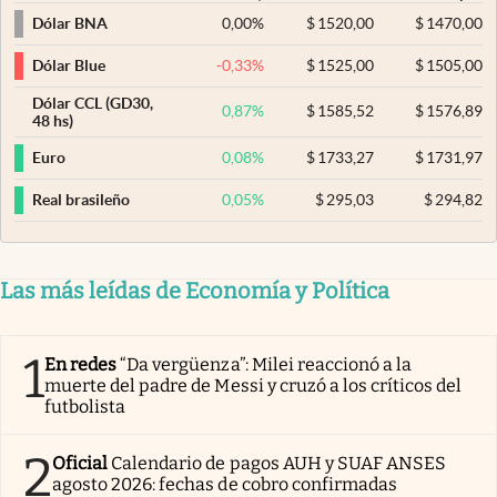
0,00
%
$
1520,00
$
1470,00
Dólar BNA
-0,33
%
$
1525,00
$
1505,00
Dólar Blue
Dólar CCL (GD30,
0,87
%
$
1585,52
$
1576,89
48 hs)
0,08
%
$
1733,27
$
1731,97
Euro
0,05
%
$
295,03
$
294,82
Real brasileño
Las más leídas de Economía y Política
1
En redes
“Da vergüenza”: Milei reaccionó a la
muerte del padre de Messi y cruzó a los críticos del
futbolista
2
Oficial
Calendario de pagos AUH y SUAF ANSES
agosto 2026: fechas de cobro confirmadas