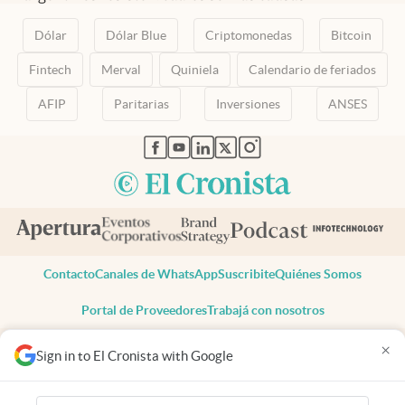
Dólar
Dólar Blue
Criptomonedas
Bitcoin
Fintech
Merval
Quiniela
Calendario de feriados
AFIP
Paritarias
Inversiones
ANSES
abre en nueva pestaña
abre en nueva pestaña
abre en nueva pestaña
abre en nueva pestaña
abre en nueva pestaña
Contacto
Canales de WhatsApp
Suscribite
Quiénes Somos
Portal de Proveedores
Trabajá con nosotros
Copyright 2025 cronista.com
×
Sign in to El Cronista with Google
Todos los derechos reservados
Términos y condiciones
Privacidad