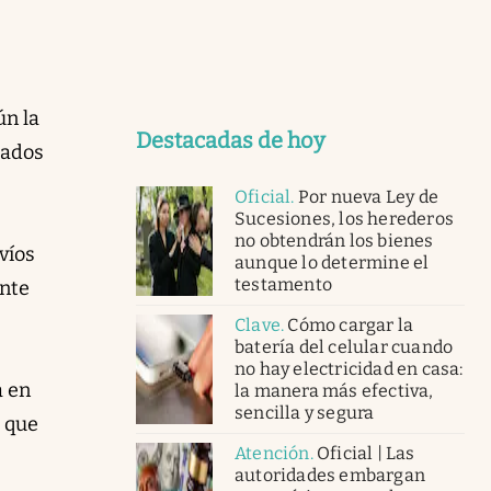
ún la
Destacadas de hoy
gados
Oficial
.
Por nueva Ley de
Sucesiones, los herederos
no obtendrán los bienes
víos
aunque lo determine el
testamento
ente
Clave
.
Cómo cargar la
batería del celular cuando
no hay electricidad en casa:
a en
la manera más efectiva,
sencilla y segura
e que
Atención
.
Oficial | Las
autoridades embargan