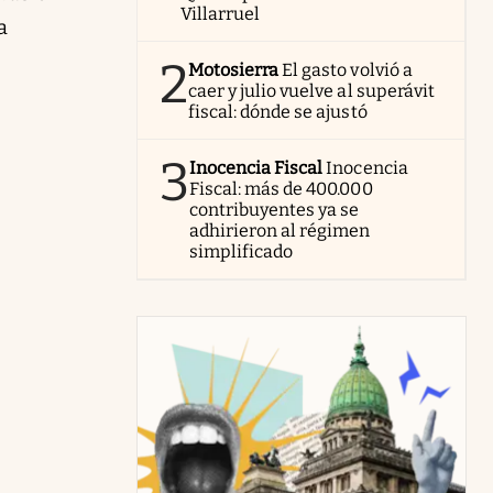
Villarruel
a
2
Motosierra
El gasto volvió a
caer y julio vuelve al superávit
fiscal: dónde se ajustó
3
Inocencia Fiscal
Inocencia
Fiscal: más de 400.000
contribuyentes ya se
adhirieron al régimen
simplificado