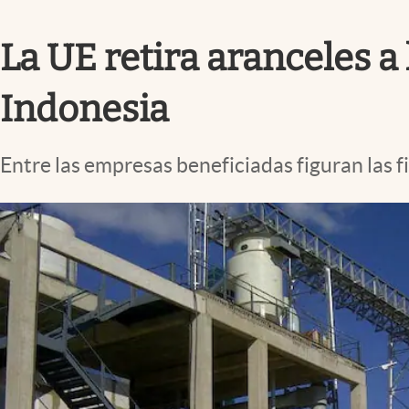
Infotechnology
La UE retira aranceles a
Clase
Clima
Indonesia
Mundial 2026
Eventos Corporativos
Entre las empresas beneficiadas figuran las fi
El Cronista Studio
Mediakit
abre en nueva pestaña