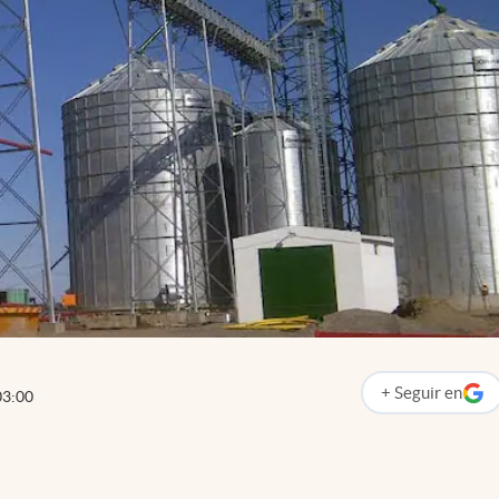
+
Seguir
en
03:00
abre en nueva p