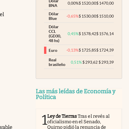
Dólar
0,00
%
$
1520,00
$
1470,00
BNA
el
Dólar
-0,65
%
$
1530,00
$
1510,00
Blue
Dólar
CCL
0,45
%
$
1578,42
$
1576,14
(GD30,
48 hs)
-0,13
%
$
1725,85
$
1724,39
Euro
Real
0,51
%
$
293,62
$
293,39
brasileño
Las más leídas de Economía y
Política
1
Ley de Tierras
Tras el revés al
oficialismo en el Senado,
vable
Quirno pidió la renuncia de