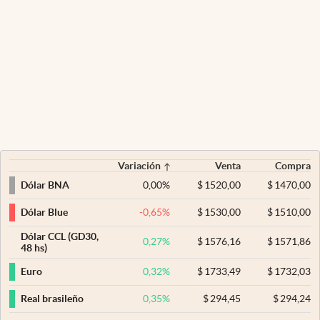
Variación
Venta
Compra
0,00
%
$
1520,00
$
1470,00
Dólar BNA
-0,65
%
$
1530,00
$
1510,00
Dólar Blue
Dólar CCL (GD30,
0,27
%
$
1576,16
$
1571,86
48 hs)
0,32
%
$
1733,49
$
1732,03
Euro
0,35
%
$
294,45
$
294,24
Real brasileño