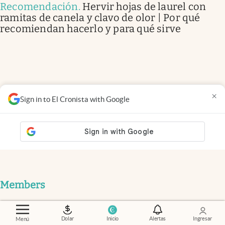
Recomendación
.
Hervir hojas de laurel con
ramitas de canela y clavo de olor | Por qué
recomiendan hacerlo y para qué sirve
×
Sign in to El Cronista with Google
Members
Empleo
.
Conseguir trabajo en la era de la IA: las
habilidades que las empresas ya priorizan más que
Dolar
Inicio
Alertas
Ingresar
Menú