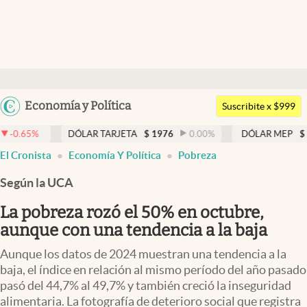
Últimas noticias
Dólar
Argentina
Economía y Política
Members
Suscribite x $999
España
Economía y Política
DÓLAR TARJETA
$
1976
0.00
%
DÓLAR MEP
$
1521,52
México
El Cronista
Economía Y Política
Pobreza
Finanzas y Mercados
USA
Según la UCA
Mercados Online
Colombia
Uruguay
La pobreza rozó el 50% en octubre,
Negocios
aunque con una tendencia a la baja
Columnistas
Aunque los datos de 2024 muestran una tendencia a la
Otras secciones
baja, el índice en relación al mismo período del año pasado
pasó del 44,7% al 49,7% y también creció la inseguridad
Apertura
alimentaria. La fotografía de deterioro social que registra