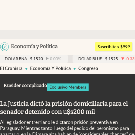
Últimas noticias
Dólar
Argentina
Economía y Política
Members
Suscribite x $999
España
Economía y Política
A
$
1520
0.00
%
DÓLAR BLUE
$
1525
-0.33
%
DÓLA
México
El Cronista
Economía Y Política
Congreso
Finanzas y Mercados
USA
Mercados Online
Colombia
Kueider complicado
Exclusivo Members
Uruguay
Negocios
La Justicia dictó la prisión domiciliaria para el
Columnistas
senador detenido con u$s200 mil
Otras secciones
Al legislador entrerriano le dictaron prisión preventiva en
Apertura
Paraguay. Mientras tanto, luego del pedido del peronismo para
apartarlo, en la Cámara alta hablan de "considerables chances" de