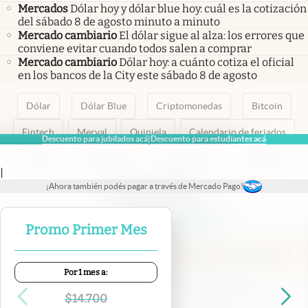
Mercados
Dólar hoy y dólar blue hoy: cuál es la cotización
del sábado 8 de agosto minuto a minuto
Mercado cambiario
El dólar sigue al alza: los errores que
conviene evitar cuando todos salen a comprar
Mercado cambiario
Dólar hoy: a cuánto cotiza el oficial
en los bancos de la City este sábado 8 de agosto
Dólar
Dólar Blue
Criptomonedas
Bitcoin
Fintech
Merval
Quiniela
Calendario de feriados
Descuento para jubilados acá
Descuento para estudiantes acá
|
AFIP
Paritarias
Inversiones
ANSES
|
¡Ahora también podés pagar a través de Mercado Pago!
abre en nueva pestaña
abre en nueva pestaña
abre en nueva pestaña
abre en nueva pestaña
abre en nueva pestaña
Promo Primer Mes
Por 1 mes a:
Contacto
Canales de WhatsApp
Suscribite
Quiénes Somos
$
14.700