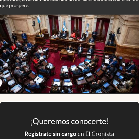
Infotechnology
que prospere.
Clase
Clima
Mundial 2026
Eventos Corporativos
El Cronista Studio
Mediakit
abre en nueva pestaña
Argentina
¡Queremos conocerte!
Registrate sin cargo
en El Cronista