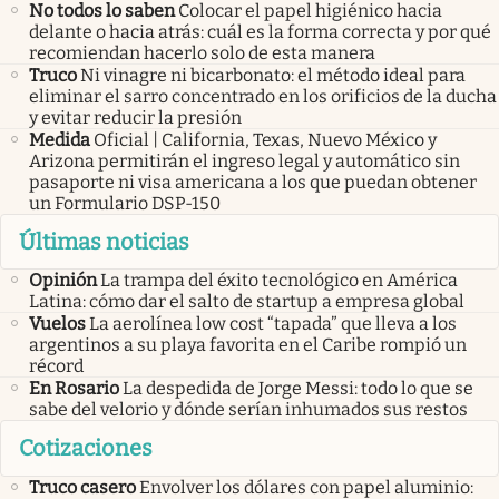
No todos lo saben
Colocar el papel higiénico hacia
delante o hacia atrás: cuál es la forma correcta y por qué
recomiendan hacerlo solo de esta manera
Truco
Ni vinagre ni bicarbonato: el método ideal para
eliminar el sarro concentrado en los orificios de la ducha
y evitar reducir la presión
Medida
Oficial | California, Texas, Nuevo México y
Arizona permitirán el ingreso legal y automático sin
pasaporte ni visa americana a los que puedan obtener
un Formulario DSP-150
Últimas noticias
Opinión
La trampa del éxito tecnológico en América
Latina: cómo dar el salto de startup a empresa global
Vuelos
La aerolínea low cost “tapada” que lleva a los
argentinos a su playa favorita en el Caribe rompió un
récord
En Rosario
La despedida de Jorge Messi: todo lo que se
sabe del velorio y dónde serían inhumados sus restos
Cotizaciones
Truco casero
Envolver los dólares con papel aluminio: