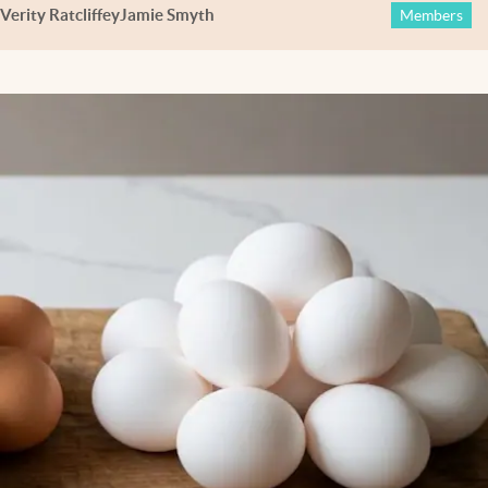
Verity Ratcliffe
y
Jamie Smyth
Members