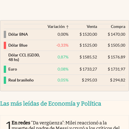
Variación
Venta
Compra
0,00
%
$
1520,00
$
1470,00
Dólar BNA
-0,33
%
$
1525,00
$
1505,00
Dólar Blue
Dólar CCL (GD30,
0,87
%
$
1585,52
$
1576,89
48 hs)
0,08
%
$
1733,27
$
1731,97
Euro
0,05
%
$
295,03
$
294,82
Real brasileño
Las más leídas de Economía y Política
1
En redes
“Da vergüenza”: Milei reaccionó a la
muerte del padre de Messi y cruzó a los críticos del