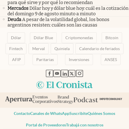
para qué sirve y por qué lo recomiendan
Mercados
Dólar hoy y dólar blue hoy: cuál es la cotización
del domingo 9 de agosto minuto a minuto
Deuda
A pesar de la volatilidad global, los bonos
argentinos resisten: cuáles son las causas
Dólar
Dólar Blue
Criptomonedas
Bitcoin
Fintech
Merval
Quiniela
Calendario de feriados
AFIP
Paritarias
Inversiones
ANSES
abre en nueva pestaña
abre en nueva pestaña
abre en nueva pestaña
abre en nueva pestaña
abre en nueva pestaña
Contacto
Canales de WhatsApp
Suscribite
Quiénes Somos
Portal de Proveedores
Trabajá con nosotros