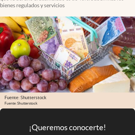
Infotechnology
bienes regulados y servicios
Clase
Clima
Mundial 2026
Eventos Corporativos
El Cronista Studio
Mediakit
abre en nueva pestaña
Argentina
Fuente: Shutterstock
Fuente: Shutterstock
¡Queremos conocerte!