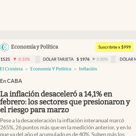
Últimas noticias
Dólar
Argentina
Economía y Política
Members
Suscribite x $999
España
Economía y Política
DÓLAR TARJETA
$
1976
0.00
%
DÓLAR MEP
$
1526,03
México
El Cronista
Economía Y Política
Inflación
Finanzas y Mercados
USA
En CABA
Mercados Online
Colombia
Uruguay
La inflación desaceleró a 14,1% en
Negocios
febrero: los sectores que presionaron y
Columnistas
el riesgo para marzo
Otras secciones
Pese a la desaceleración la inflación interanual marcó
265%, 26 puntos más que en la medición anterior, y en lo
Apertura
que va del año el acumulado es de 40%. Suben más los