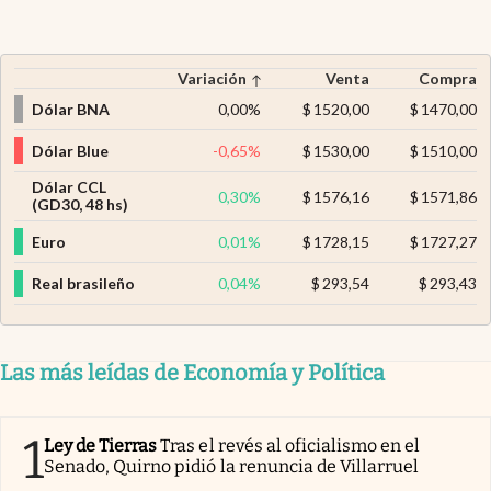
Variación
Venta
Compra
Dólar BNA
0,00
%
$
1520,00
$
1470,00
Dólar Blue
-0,65
%
$
1530,00
$
1510,00
Dólar CCL
0,30
%
$
1576,16
$
1571,86
(GD30, 48 hs)
Euro
0,01
%
$
1728,15
$
1727,27
Real brasileño
0,04
%
$
293,54
$
293,43
Las más leídas de Economía y Política
1
Ley de Tierras
Tras el revés al oficialismo en el
Senado, Quirno pidió la renuncia de Villarruel