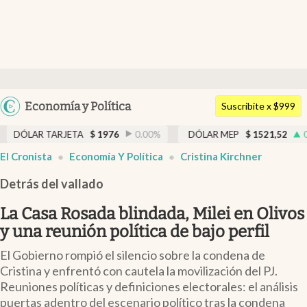
Últimas noticias
Dólar
Argentina
Economía y Política
Members
Suscribite x $999
España
Economía y Política
TARJETA
$
1976
0.00
%
DÓLAR MEP
$
1521,52
0.23
%
México
El Cronista
Economía Y Política
Cristina Kirchner
Finanzas y Mercados
USA
Detrás del vallado
Mercados Online
Colombia
Uruguay
La Casa Rosada blindada, Milei en Olivos
Negocios
y una reunión política de bajo perfil
Columnistas
El Gobierno rompió el silencio sobre la condena de
Otras secciones
Cristina y enfrentó con cautela la movilización del PJ.
Reuniones políticas y definiciones electorales: el análisis
Apertura
puertas adentro del escenario político tras la condena