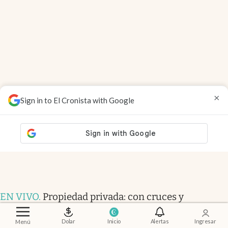
×
Sign in to El Cronista with Google
EN VIVO
.
Propiedad privada: con cruces y
chicanas, el Senado discute el proyecto y se votaría
pasada la medianoche
Dolar
Inicio
Alertas
Ingresar
Menú