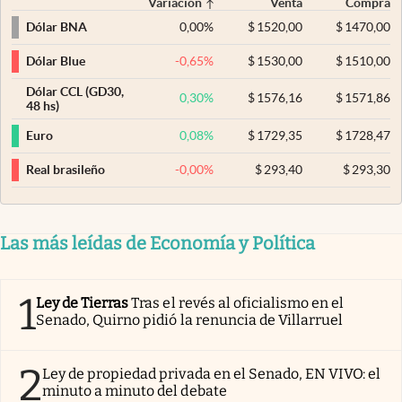
Variación
Venta
Compra
0,00
%
$
1520,00
$
1470,00
Dólar BNA
-0,65
%
$
1530,00
$
1510,00
Dólar Blue
Dólar CCL (GD30,
0,30
%
$
1576,16
$
1571,86
48 hs)
0,08
%
$
1729,35
$
1728,47
Euro
-0,00
%
$
293,40
$
293,30
Real brasileño
Las más leídas de Economía y Política
1
Ley de Tierras
Tras el revés al oficialismo en el
Senado, Quirno pidió la renuncia de Villarruel
2
Ley de propiedad privada en el Senado, EN VIVO: el
minuto a minuto del debate