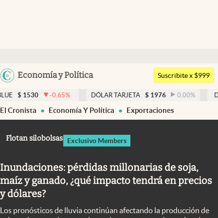
Últimas noticias
Dólar
Argentina
Economía y Política
Members
Suscribite x $999
España
Economía y Política
-0.65
%
DÓLAR TARJETA
$
1976
0.00
%
DÓLAR MEP
México
El Cronista
Economía Y Política
Exportaciones
Finanzas y Mercados
USA
Mercados Online
Colombia
Flotan silobolsas
Exclusivo Members
Uruguay
Negocios
Inundaciones: pérdidas millonarias de soja,
Columnistas
maíz y ganado, ¿qué impacto tendrá en precios
Otras secciones
y dólares?
Apertura
Los pronósticos de lluvia continúan afectando la producción de