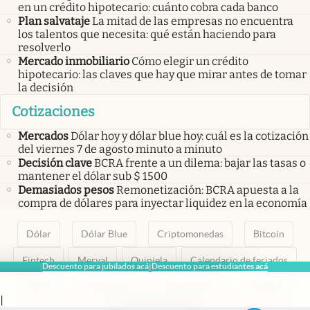
en un crédito hipotecario: cuánto cobra cada banco
Plan salvataje
La mitad de las empresas no encuentra
los talentos que necesita: qué están haciendo para
resolverlo
Mercado inmobiliario
Cómo elegir un crédito
hipotecario: las claves que hay que mirar antes de tomar
la decisión
Cotizaciones
Mercados
Dólar hoy y dólar blue hoy: cuál es la cotización
del viernes 7 de agosto minuto a minuto
Decisión clave
BCRA frente a un dilema: bajar las tasas o
mantener el dólar sub $ 1500
Demasiados pesos
Remonetización: BCRA apuesta a la
compra de dólares para inyectar liquidez en la economía
Dólar
Dólar Blue
Criptomonedas
Bitcoin
Fintech
Merval
Quiniela
Calendario de feriados
Descuento para jubilados acá
Descuento para estudiantes acá
|
AFIP
Paritarias
Inversiones
ANSES
|