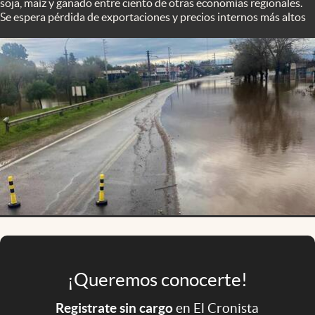
soja, maíz y ganado entre ciento de otras economías regionales.
Infotechnology
Se espera pérdida de exportaciones y precios internos más altos
Clase
Clima
Mundial 2026
Eventos Corporativos
El Cronista Studio
Mediakit
abre en nueva pestaña
Argentina
¡Queremos conocerte!
Registrate sin cargo
en El Cronista