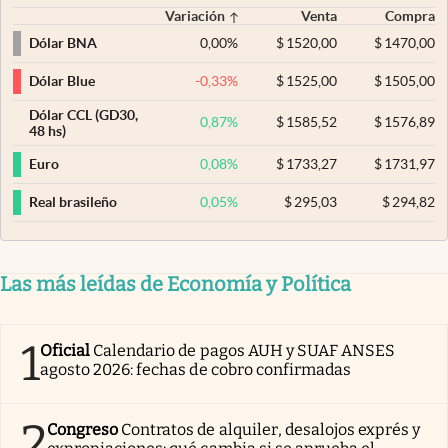
Variación
Venta
Compra
0,00
%
$
1520,00
$
1470,00
Dólar BNA
-0,33
%
$
1525,00
$
1505,00
Dólar Blue
Dólar CCL (GD30,
0,87
%
$
1585,52
$
1576,89
48 hs)
0,08
%
$
1733,27
$
1731,97
Euro
0,05
%
$
295,03
$
294,82
Real brasileño
Las más leídas de Economía y Política
1
Oficial
Calendario de pagos AUH y SUAF ANSES
agosto 2026: fechas de cobro confirmadas
2
Congreso
Contratos de alquiler, desalojos exprés y