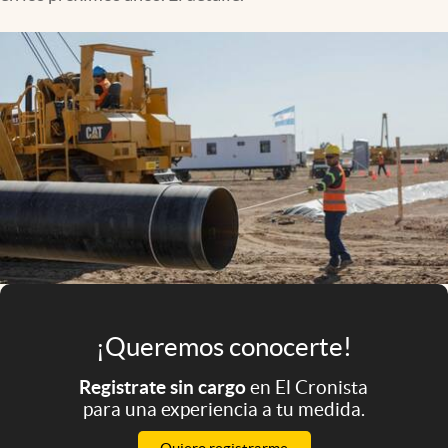
Infotechnology
Clase
Clima
Mundial 2026
Eventos Corporativos
El Cronista Studio
Mediakit
abre en nueva pestaña
Argentina
¡Queremos conocerte!
Registrate sin cargo
en El Cronista
para una experiencia a tu medida.