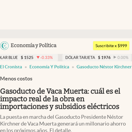
Últimas noticias
Dólar
Argentina
Economía y Política
Members
Suscribite x $999
España
Economía y Política
1525
-0.33
%
DÓLAR TARJETA
$
1976
0.00
%
DÓLAR 
México
El Cronista
Economía Y Política
Gasoducto Néstor Kirchner
Finanzas y Mercados
USA
Menos costos
Mercados Online
Colombia
Uruguay
Gasoducto de Vaca Muerta: cuál es el
Negocios
impacto real de la obra en
Columnistas
importaciones y subsidios eléctricos
Otras secciones
La puesta en marcha del Gasoducto Presidente Néstor
Kirchner de Vaca Muerta generará un millonario ahorro
Apertura
en los próximos años. El detalle.