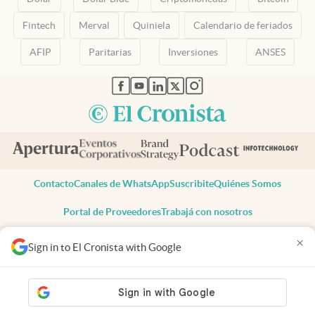
Fintech
Merval
Quiniela
Calendario de feriados
AFIP
Paritarias
Inversiones
ANSES
abre en nueva pestaña
abre en nueva pestaña
abre en nueva pestaña
abre en nueva pestaña
abre en nueva pestaña
Contacto
Canales de WhatsApp
Suscribite
Quiénes Somos
Portal de Proveedores
Trabajá con nosotros
Copyright 2025 cronista.com
×
Sign in to El Cronista with Google
Todos los derechos reservados
Términos y condiciones
Privacidad
Consentimiento
Tel:
+54 11 7078-3270