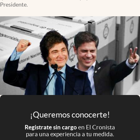
Infotechnology
Presidente.
Clase
Clima
Mundial 2026
Eventos Corporativos
El Cronista Studio
Mediakit
abre en nueva pestaña
Argentina
¡Queremos conocerte!
Registrate sin cargo
en El Cronista
para una experiencia a tu medida.