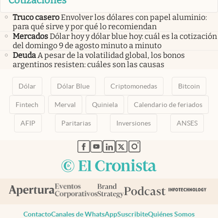
Cotizaciones
Truco casero
Envolver los dólares con papel aluminio:
para qué sirve y por qué lo recomiendan
Mercados
Dólar hoy y dólar blue hoy: cuál es la cotización
del domingo 9 de agosto minuto a minuto
Deuda
A pesar de la volatilidad global, los bonos
argentinos resisten: cuáles son las causas
Dólar
Dólar Blue
Criptomonedas
Bitcoin
Fintech
Merval
Quiniela
Calendario de feriados
AFIP
Paritarias
Inversiones
ANSES
abre en nueva pestaña
abre en nueva pestaña
abre en nueva pestaña
abre en nueva pestaña
abre en nueva pestaña
Contacto
Canales de WhatsApp
Suscribite
Quiénes Somos