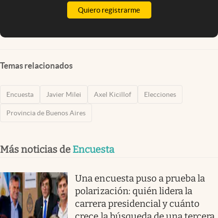
Quiero registrarme
Temas relacionados
Encuesta
Javier Milei
Axel Kicillof
Elecciones
Provincia de Buenos Aires
Más noticias de
Encuesta
Una encuesta puso a prueba la
polarización: quién lidera la
carrera presidencial y cuánto
crece la búsqueda de una tercera