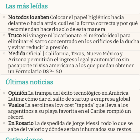
Las más leídas
No todos lo saben
Colocar el papel higiénico hacia
delante o hacia atrás: cuál es la forma correcta y por qué
recomiendan hacerlo solo de esta manera
Truco
Ni vinagre ni bicarbonato: el método ideal para
eliminar el sarro concentrado en los orificios de la ducha
y evitar reducir la presión
Medida
Oficial | California, Texas, Nuevo México y
Arizona permitirán el ingreso legal y automático sin
pasaporte ni visa americana a los que puedan obtener
un Formulario DSP-150
Últimas noticias
Opinión
La trampa del éxito tecnológico en América
Latina: cómo dar el salto de startup a empresa global
Vuelos
La aerolínea low cost “tapada” que lleva a los
argentinos a su playa favorita en el Caribe rompió un
récord
En Rosario
La despedida de Jorge Messi: todo lo que se
sabe del velorio y dónde serían inhumados sus restos