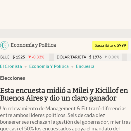
Últimas noticias
Dólar
Argentina
Economía y Política
Members
Suscribite x $999
España
Economía y Política
5
-0.33
%
DÓLAR TARJETA
$
1976
0.00
%
DÓLAR MEP
México
El Cronista
Economía Y Política
Encuesta
Finanzas y Mercados
USA
Elecciones
Mercados Online
Colombia
Uruguay
Esta encuesta midió a Milei y Kicillof en
Negocios
Buenos Aires y dio un claro ganador
Columnistas
Un relevamiento de Management & Fit trazó diferencias
Otras secciones
entre ambos líderes políticos. Seis de cada diez
bonaerenses rechazan la gestión del gobernador, mientras
Apertura
que casi el 50% los encuestados apoya el mandato del