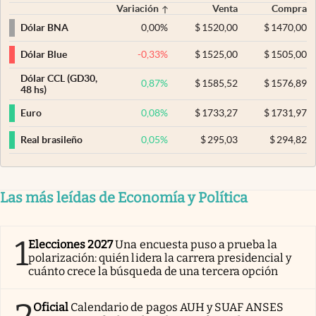
Variación
Venta
Compra
0,00
%
$
1520,00
$
1470,00
Dólar BNA
-0,33
%
$
1525,00
$
1505,00
Dólar Blue
Dólar CCL (GD30,
0,87
%
$
1585,52
$
1576,89
48 hs)
0,08
%
$
1733,27
$
1731,97
Euro
0,05
%
$
295,03
$
294,82
Real brasileño
Las más leídas de Economía y Política
1
Elecciones 2027
Una encuesta puso a prueba la
polarización: quién lidera la carrera presidencial y
cuánto crece la búsqueda de una tercera opción
Oficial
Calendario de pagos AUH y SUAF ANSES