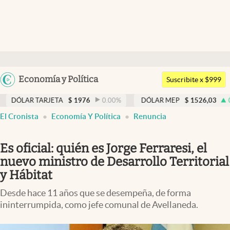
Últimas noticias
Dólar
Argentina
Economía y Política
Members
Suscribite x $999
España
Economía y Política
 TARJETA
$
1976
0.00
%
DÓLAR MEP
$
1526,03
0.43
%
México
El Cronista
Economía Y Política
Renuncia
Finanzas y Mercados
USA
Mercados Online
Colombia
Es oficial: quién es Jorge Ferraresi, el
Uruguay
Negocios
nuevo ministro de Desarrollo Territorial
y Hábitat
Columnistas
Desde hace 11 años que se desempeña, de forma
Otras secciones
ininterrumpida, como jefe comunal de Avellaneda.
Apertura