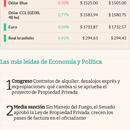
-0,33
%
$
1525,00
$
1505,00
Dólar Blue
Dólar CCL (GD30,
0,77
%
$
1583,94
$
1580,75
48 hs)
0,34
%
$
1733,87
$
1732,57
Euro
0,41
%
$
294,63
$
294,43
Real brasileño
Las más leídas de Economía y Política
1
Congreso
Contratos de alquiler, desalojos exprés y
expropiaciones: qué cambia si se aprueba el
proyecto de Propiedad Privada
2
Media sanción
Sin Manejo del Fuego, el Senado
aprobó la Ley de Propiedad Privada: crecen los
pases de factura en el oficialismo