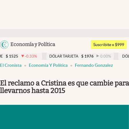
Últimas noticias
Dólar
Argentina
Economía y Política
Members
Suscribite x $999
España
Economía y Política
.33
%
DÓLAR TARJETA
$
1976
0.00
%
DÓLAR MEP
$
152
México
El Cronista
Economía Y Política
Fernando Gonzalez
Finanzas y Mercados
USA
Mercados Online
Colombia
El reclamo a Cristina es que cambie para
Uruguay
Negocios
llevarnos hasta 2015
Columnistas
Otras secciones
Apertura