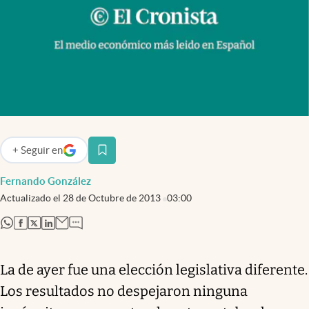
Infotechnology
Clase
Clima
Mundial 2026
Eventos Corporativos
El Cronista Studio
+
Seguir
en
abre en nueva pestaña
Mediakit
Fernando González
abre en nueva pestaña
Actualizado el
28 de Octubre de 2013
03:00
Argentina
abre en nueva pestaña
abre en nueva pestaña
abre en nueva pestaña
abre en nueva pestaña
La de ayer fue una elección legislativa diferente.
Los resultados no despejaron ninguna