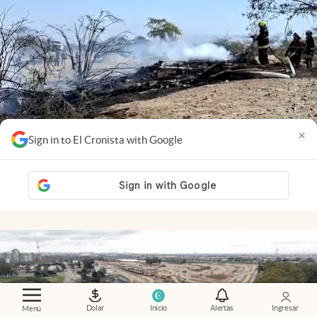
×
Sign in to El Cronista with Google
Video
.
Tragedia en Perú: se estrelló una avioneta
turística sobre las Líneas de Nazca y murieron 13
personas
Dolar
Inicio
Alertas
Ingresar
Menú