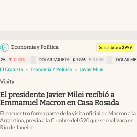
Últimas noticias
Dólar
Argentina
Economía y Política
Members
Suscribite x $999
España
Economía y Política
DÓLAR TARJETA
$
1976
0.00
%
DÓLAR MEP
$
1526,03
México
abre en nueva pestaña
El Cronista
Economía Y Política
Javier Milei
Finanzas y Mercados
USA
Visita
Mercados Online
Colombia
Uruguay
El presidente Javier Milei recibió a
Negocios
Emmanuel Macron en Casa Rosada
Columnistas
El encuentro forma parte de la visita oficial de Macron a la
Otras secciones
Argentina, previa a la Cumbre del G20 que se realizará en
Río de Janeiro.
Apertura