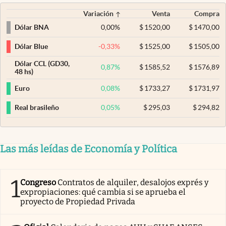
Variación
Venta
Compra
0,00
%
$
1520,00
$
1470,00
Dólar BNA
-0,33
%
$
1525,00
$
1505,00
Dólar Blue
Dólar CCL (GD30,
0,87
%
$
1585,52
$
1576,89
48 hs)
0,08
%
$
1733,27
$
1731,97
Euro
0,05
%
$
295,03
$
294,82
Real brasileño
Las más leídas de Economía y Política
1
Congreso
Contratos de alquiler, desalojos exprés y
expropiaciones: qué cambia si se aprueba el
proyecto de Propiedad Privada