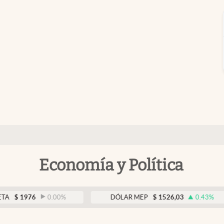
Economía y Política
976
0.00
%
DÓLAR MEP
$
1526,03
0.43
%