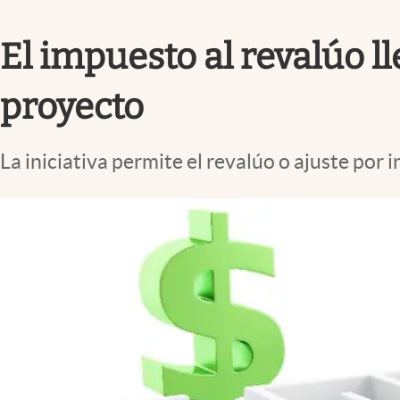
Infotechnology
El impuesto al revalúo ll
Clase
Clima
proyecto
Mundial 2026
Eventos Corporativos
La iniciativa permite el revalúo o ajuste por
El Cronista Studio
Mediakit
abre en nueva pestaña