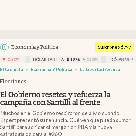
Últimas noticias
Dólar
Argentina
Economía y Política
Members
Suscribite x $999
España
Economía y Política
DÓLAR TARJETA
$
1976
0.00
%
DÓLAR MEP
$
1526,03
México
abre en nueva pestaña
El Cronista
Economía Y Política
La Libertad Avanza
Finanzas y Mercados
USA
Elecciones
Mercados Online
Colombia
Uruguay
El Gobierno resetea y refuerza la
Negocios
campaña con Santilli al frente
Columnistas
Muchos en el Gobierno respiraron de alivio cuando
Otras secciones
Espert presentó su renuncia. Qué ven que pueda sumar
Santilli para achicar el margen en PBA y la nueva
Apertura
estrategia de cara al #26O