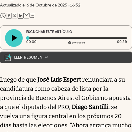
Actualizado el
6 de Octubre de 2025
16:52
abre en nueva pestaña
abre en nueva pestaña
abre en nueva pestaña
abre en nueva pestaña
ESCUCHAR ESTE ARTÍCULO
Tiempo transcurrido: 0 segundos
Du
00:00
00:39
LEER RESUMEN
El Gobierno resetea y refuerza la campaña con
Santilli al frente. Ante la renuncia de José Luis Espert
Luego de que
José Luis Espert
renunciara a su
a su candidatura en Buenos Aires, el Gobierno
candidatura como cabeza de lista por la
impulsa al diputado del PRO, Diego Santilli, como
figura central durante las próximas semanas
provincia de Buenos Aires, el Gobierno apuesta
electorales. A pesar de la incertidumbre sobre su
a que el diputado del PRO,
Diego Santilli
, se
estatus oficial en la lista, se realizan reuniones
vuelva una figura central en los próximos 20
estratégicas con líderes del partido. La renuncia de
Espert se dio tras presiones del entorno presidencial
días hasta las elecciones. "Ahora arranca mucho
y se considera crucial para mejorar las expectativas