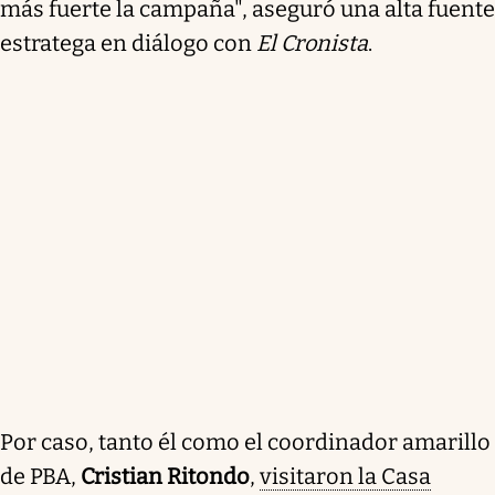
más fuerte la campaña", aseguró una alta fuente
electorales. Santilli, percibido como una figura capaz
estratega en diálogo con
El Cronista
.
de conectar con los votantes, participará en actos
con el presidente Milei para relanzar la campaña y
recuperar terreno perdido en la provincia.
Resumen generado con inteligencia artificial
Por caso, tanto él como el coordinador amarillo
de PBA,
Cristian Ritondo
,
visitaron la Casa