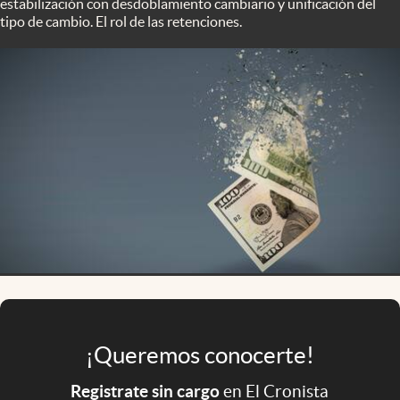
estabilización con desdoblamiento cambiario y unificación del
Infotechnology
tipo de cambio. El rol de las retenciones.
Clase
Clima
Mundial 2026
Eventos Corporativos
El Cronista Studio
Mediakit
abre en nueva pestaña
Argentina
¡Queremos conocerte!
Registrate sin cargo
en El Cronista