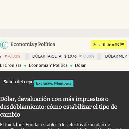
Últimas noticias
Dólar
Argentina
Economía y Política
Members
Suscribite x $999
España
Economía y Política
DÓLAR TARJETA
$
1976
0.00
%
DÓLAR MEP
$
1526,03
México
El Cronista
Economía Y Política
Dólar
Finanzas y Mercados
USA
Mercados Online
Colombia
Salida del cepo
Exclusivo Members
Uruguay
Negocios
Dólar, devaluación con más impuestos o
Columnistas
desdoblamiento: cómo estabilizar el tipo de
Otras secciones
cambio
Apertura
El think tank Fundar estableció los efectos de un plan de