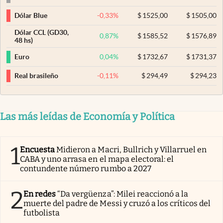
-0,33
%
$
1525,00
$
1505,00
Dólar Blue
Dólar CCL (GD30,
0,87
%
$
1585,52
$
1576,89
48 hs)
0,04
%
$
1732,67
$
1731,37
Euro
-0,11
%
$
294,49
$
294,23
Real brasileño
Las más leídas de Economía y Política
1
Encuesta
Midieron a Macri, Bullrich y Villarruel en
CABA y uno arrasa en el mapa electoral: el
contundente número rumbo a 2027
2
En redes
“Da vergüenza”: Milei reaccionó a la
muerte del padre de Messi y cruzó a los críticos del
futbolista