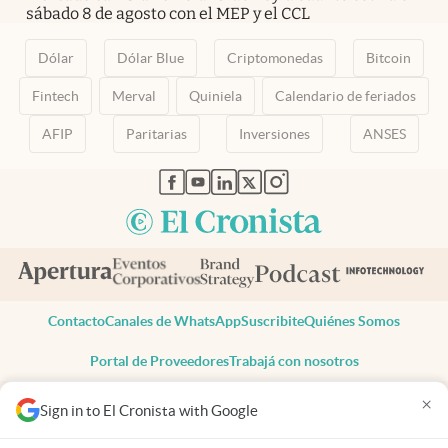
sábado 8 de agosto con el MEP y el CCL
Dólar
Dólar Blue
Criptomonedas
Bitcoin
Fintech
Merval
Quiniela
Calendario de feriados
AFIP
Paritarias
Inversiones
ANSES
abre en nueva pestaña
abre en nueva pestaña
abre en nueva pestaña
abre en nueva pestaña
abre en nueva pestaña
Contacto
Canales de WhatsApp
Suscribite
Quiénes Somos
Portal de Proveedores
Trabajá con nosotros
Copyright 2025 cronista.com
×
Sign in to El Cronista with Google
Todos los derechos reservados
Términos y condiciones