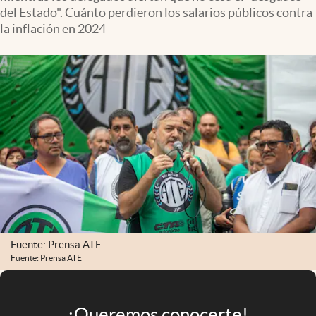
Infotechnology
del Estado". Cuánto perdieron los salarios públicos contra
la inflación en 2024
Clase
Clima
Mundial 2026
Eventos Corporativos
El Cronista Studio
Mediakit
abre en nueva pestaña
Argentina
Fuente: Prensa ATE
Fuente: Prensa ATE
¡Queremos conocerte!