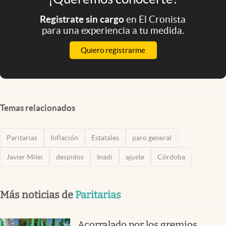
Registrate sin cargo
en El Cronista
para una experiencia a tu medida.
Quiero registrarme
Temas relacionados
Paritarias
Inflación
Estatales
paro general
Javier Milei
despidos
Inadi
ajuste
Córdoba
Más noticias de
Paritarias
Acorralado por los gremios