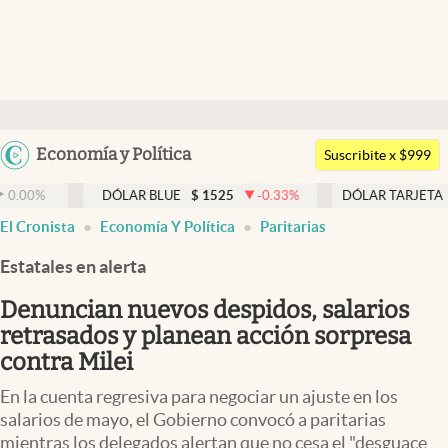
Últimas noticias
Dólar
Argentina
Economía y Política
Members
Suscribite x $999
España
Economía y Política
DÓLAR BLUE
$
1525
-0.33
%
DÓLAR TARJETA
$
1976
0
México
El Cronista
Economía Y Política
Paritarias
Finanzas y Mercados
USA
Estatales en alerta
Mercados Online
Colombia
Uruguay
Denuncian nuevos despidos, salarios
Negocios
retrasados y planean acción sorpresa
Columnistas
contra Milei
Otras secciones
En la cuenta regresiva para negociar un ajuste en los
salarios de mayo, el Gobierno convocó a paritarias
Apertura
mientras los delegados alertan que no cesa el "desguace