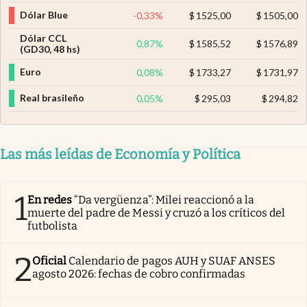
Dólar Blue
-0,33
%
$
1525,00
$
1505,00
Dólar CCL
0,87
%
$
1585,52
$
1576,89
(GD30, 48 hs)
Euro
0,08
%
$
1733,27
$
1731,97
Real brasileño
0,05
%
$
295,03
$
294,82
Las más leídas de Economía y Política
1
En redes
“Da vergüenza”: Milei reaccionó a la
muerte del padre de Messi y cruzó a los críticos del
futbolista
2
Oficial
Calendario de pagos AUH y SUAF ANSES
agosto 2026: fechas de cobro confirmadas