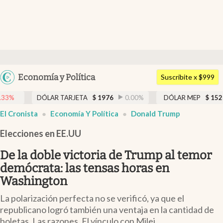
Últimas noticias
Dólar
Argentina
Economía y Política
Members
Suscribite x $999
España
Economía y Política
DÓLAR TARJETA
$
1976
0.00
%
DÓLAR MEP
$
1526,03
0.
México
El Cronista
Economía Y Política
Donald Trump
Finanzas y Mercados
USA
Elecciones en EE.UU
Mercados Online
Colombia
Uruguay
De la doble victoria de Trump al temor
Negocios
demócrata: las tensas horas en
Columnistas
Washington
Otras secciones
La polarización perfecta no se verificó, ya que el
republicano logró también una ventaja en la cantidad de
Apertura
boletas. Las razones. El vínculo con Milei.