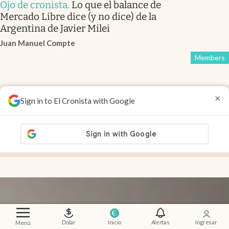
Ojo de cronista
.
Lo que el balance de
Mercado Libre dice (y no dice) de la
Argentina de Javier Milei
Juan Manuel Compte
Members
×
Financial Times
.
El petróleo baja, pero la nafta y el
Sign in to El Cronista with Google
gasoil no: el cuello de botella que mantiene los
precios por las nubes
Verity Ratcliffe
y
Jamie Smyth
Members
Dolar
Inicio
Alertas
Ingresar
Menú