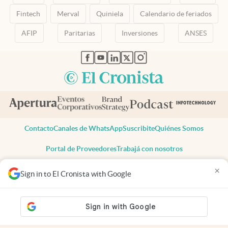
Fintech
Merval
Quiniela
Calendario de feriados
AFIP
Paritarias
Inversiones
ANSES
abre en nueva pestaña
abre en nueva pestaña
abre en nueva pestaña
abre en nueva pestaña
abre en nueva pestaña
Contacto
Canales de WhatsApp
Suscribite
Quiénes Somos
Portal de Proveedores
Trabajá con nosotros
Copyright 2025 cronista.com
×
Sign in to El Cronista with Google
Todos los derechos reservados
Términos y condiciones
Privacidad
Consentimiento
Tel:
+54 11 7078-3270