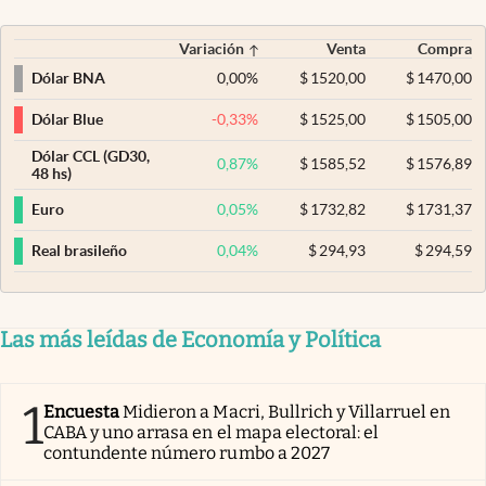
Variación
Venta
Compra
0,00
%
$
1520,00
$
1470,00
Dólar BNA
-0,33
%
$
1525,00
$
1505,00
Dólar Blue
Dólar CCL (GD30,
0,87
%
$
1585,52
$
1576,89
48 hs)
0,05
%
$
1732,82
$
1731,37
Euro
0,04
%
$
294,93
$
294,59
Real brasileño
Las más leídas de Economía y Política
1
Encuesta
Midieron a Macri, Bullrich y Villarruel en
CABA y uno arrasa en el mapa electoral: el
contundente número rumbo a 2027