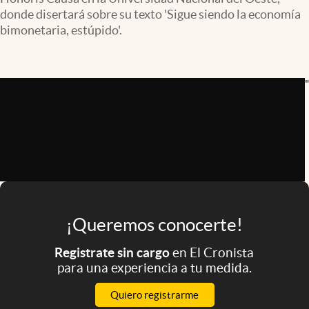
Infotechnology
donde disertará sobre su texto 'Sigue siendo la economía
bimonetaria, estúpido'.
Clase
Clima
"
Mundial 2026
Eventos Corporativos
El Cronista Studio
Mediakit
abre en nueva pestaña
Argentina
¡Queremos conocerte!
Registrate sin cargo
en El Cronista
para una experiencia a tu medida.
Quiero registrarme