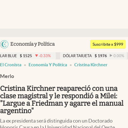
Últimas noticias
Dólar
Argentina
Economía y Política
Members
Suscribite x $999
España
Economía y Política
$
1525
-0.33
%
DÓLAR TARJETA
$
1976
0.00
%
DÓLAR 
México
El Cronista
Economía Y Política
Cristina Kirchner
Finanzas y Mercados
USA
Merlo
Mercados Online
Colombia
Uruguay
Cristina Kirchner reapareció con una
Negocios
clase magistral y le respondió a Milei:
Columnistas
"Largue a Friedman y agarre el manual
argentino"
Otras secciones
La ex presidenta será distinguida con un Doctorado
Apertura
Honoris Causa en la Universidad Nacional del Oeste,