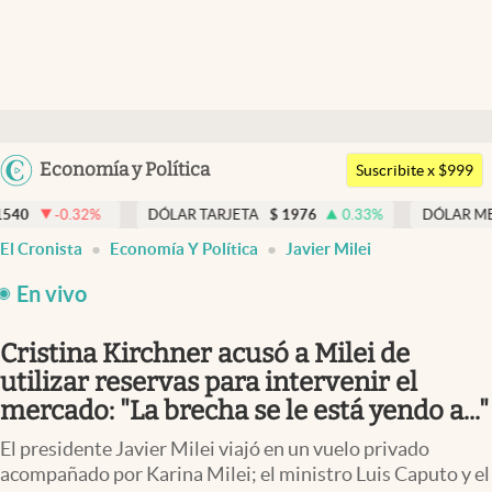
Últimas noticias
Dólar
Argentina
Economía y Política
Members
Suscribite x $999
España
Economía y Política
DÓLAR TARJETA
$
1976
0.33
%
DÓLAR MEP
$
1518,45
México
El Cronista
Economía Y Política
Javier Milei
Finanzas y Mercados
USA
En vivo
Mercados Online
Colombia
Uruguay
Negocios
Cristina Kirchner acusó a Milei de
utilizar reservas para intervenir el
Columnistas
mercado: "La brecha se le está yendo a..."
Otras secciones
El presidente Javier Milei viajó en un vuelo privado
Apertura
acompañado por Karina Milei; el ministro Luis Caputo y el