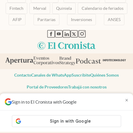
Fintech
Merval
Quiniela
Calendario de feriados
AFIP
Paritarias
Inversiones
ANSES
abre en nueva pestaña
abre en nueva pestaña
abre en nueva pestaña
abre en nueva pestaña
abre en nueva pestaña
Contacto
Canales de WhatsApp
Suscribite
Quiénes Somos
Portal de Proveedores
Trabajá con nosotros
Copyright 2025 cronista.com
×
Sign in to El Cronista with Google
Todos los derechos reservados
Términos y condiciones
Privacidad
Consentimiento
Tel:
+54 11 7078-3270