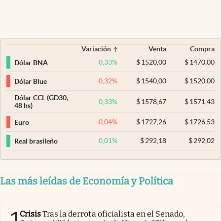
Variación
Venta
Compra
0,33
%
$
1520,00
$
1470,00
Dólar BNA
-0,32
%
$
1540,00
$
1520,00
Dólar Blue
Dólar CCL (GD30,
0,33
%
$
1578,67
$
1571,43
48 hs)
-0,04
%
$
1727,26
$
1726,53
Euro
0,01
%
$
292,18
$
292,02
Real brasileño
Las más leídas de Economía y Política
1
Crisis
Tras la derrota oficialista en el Senado,