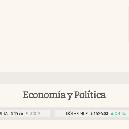
Economía y Política
976
0.00
%
DÓLAR MEP
$
1526,03
0.43
%