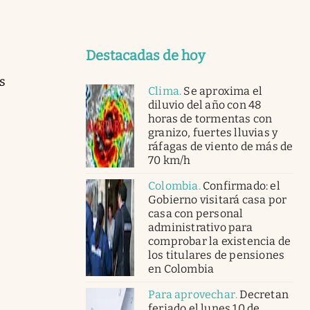
Destacadas de hoy
s
Clima
.
Se aproxima el
diluvio del año con 48
horas de tormentas con
granizo, fuertes lluvias y
ráfagas de viento de más de
70 km/h
Colombia
.
Confirmado: el
Gobierno visitará casa por
casa con personal
administrativo para
comprobar la existencia de
los titulares de pensiones
en Colombia
Para aprovechar
.
Decretan
feriado el lunes 10 de