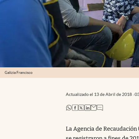
Galizia Francisco
Actualizado el
13 de Abril de 2018
0
abre en nueva pestaña
abre en nueva pestaña
abre en nueva pestaña
abre en nueva pestaña
La Agencia de Recaudación (
se registraron a fines de 20