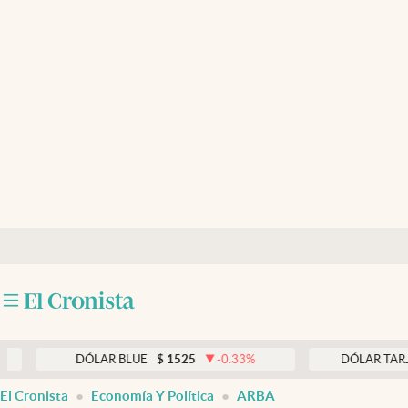
Últimas noticias
Dólar
Members
Economía y Política
Finanzas y Mercados
Mercados Online
Negocios
Columnistas
Otras secciones
DÓLAR BLUE
$
1525
-0.33
%
DÓLAR TARJETA
$
1
Apertura
El Cronista
Economía Y Política
ARBA