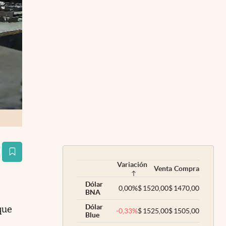
estaña
Variación
Venta
Compra
Dólar
0,00
%
$
1520,00
$
1470,00
BNA
Dólar
que
-0,33
%
$
1525,00
$
1505,00
Blue