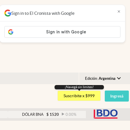
×
Sign in to El Cronista with Google
Edición:
Argentina
¡Navegá sin limites!
Argentina
Suscribite x $999
Ingresá
España
México
abre
DÓLAR BNA
$
1520
0.00
%
DÓLAR BLUE
$
1525
USA
Colombia