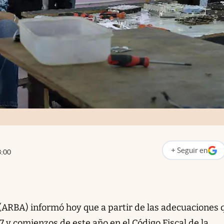
+
Seguir
en
3:00
abre en nueva p
ARBA) informó hoy que a partir de las adecuaciones 
17 y comienzos de este año en el Código Fiscal de la