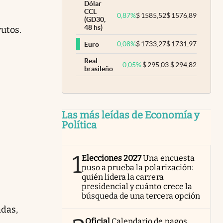
Dólar
CCL
0,87
%
$
1585,52
$
1576,89
(GD30,
48 hs)
rutos.
0,08
%
$
1733,27
$
1731,97
Euro
Real
0,05
%
$
295,03
$
294,82
brasileño
Las más leídas de Economía y
Política
1
Elecciones 2027
Una encuesta
puso a prueba la polarización:
quién lidera la carrera
presidencial y cuánto crece la
búsqueda de una tercera opción
adas,
Oficial
Calendario de pagos