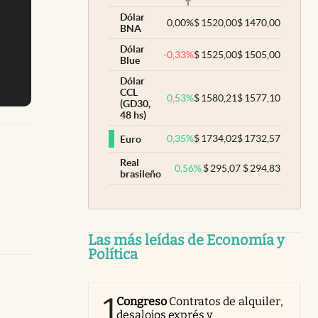
Dólar
0,00
%
$
1520,00
$
1470,00
BNA
Dólar
-0,33
%
$
1525,00
$
1505,00
Blue
Dólar
CCL
0,53
%
$
1580,21
$
1577,10
(GD30,
48 hs)
0,35
%
$
1734,02
$
1732,57
Euro
Real
0,56
%
$
295,07
$
294,83
brasileño
Las más leídas de Economía y
Política
1
Congreso
Contratos de alquiler,
desalojos exprés y