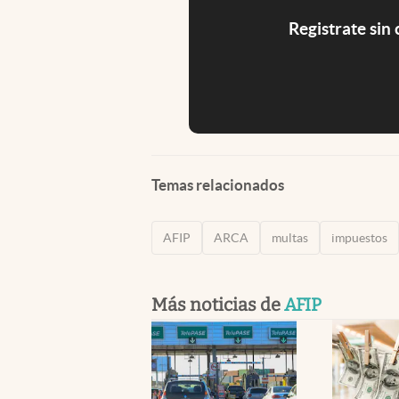
Registrate sin
Temas relacionados
AFIP
ARCA
multas
impuestos
Más noticias de
AFIP