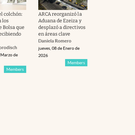
l colchón:
ARCA reorganizó la
 los
Aduana de Ezeiza y
e Bolsa que
desplazó a directivos
recibiendo
en áreas clave
Daniela Romero
orodisch
jueves, 08 de Enero de
e Marzo de
2026
Members
Members