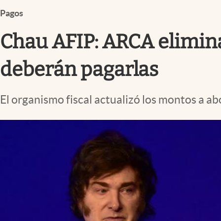
Infotechnology
Pagos
Clase
Chau AFIP: ARCA elimina
Clima
Mundial 2026
deberán pagarlas
Eventos Corporativos
El organismo fiscal actualizó los montos a a
El Cronista Studio
Mediakit
abre en nueva pestaña