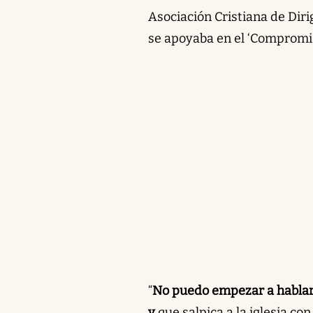
Asociación Cristiana de Dir
se apoyaba en el ‘Compromis
“
No puedo empezar a hablar s
y
que salpica a la iglesia co