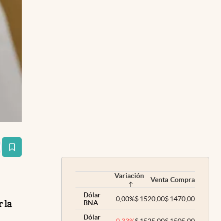
estaña
Variación
Venta
Compra
Dólar
0,00
%
$
1520,00
$
1470,00
 la
BNA
Dólar
e
-0,33
%
$
1525,00
$
1505,00