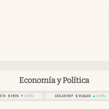
Economía y Política
976
0.00
%
DÓLAR MEP
$
1526,03
0.43
%