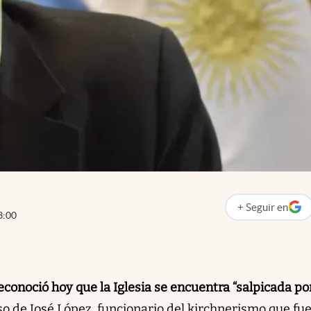
+
Seguir
en
abre en nueva p
3:00
onoció hoy que la Iglesia se encuentra “salpicada por
aso de José López, funcionario del kirchnerismo que fu