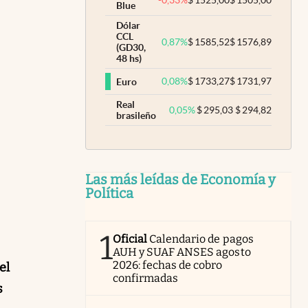
Blue
Dólar
CCL
0,87
%
$
1585,52
$
1576,89
(GD30,
48 hs)
0,08
%
$
1733,27
$
1731,97
Euro
Real
0,05
%
$
295,03
$
294,82
brasileño
Las más leídas de Economía y
Política
1
Oficial
Calendario de pagos
AUH y SUAF ANSES agosto
2026: fechas de cobro
el
confirmadas
s