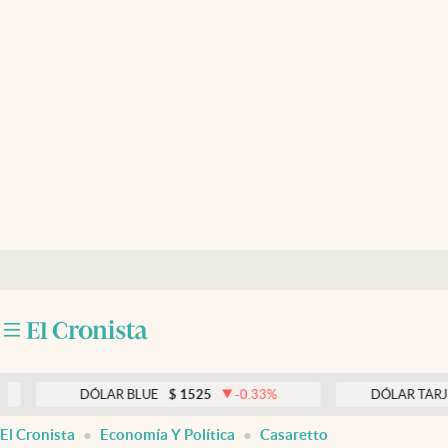
Últimas noticias
Dólar
Members
Economía y Política
Finanzas y Mercados
Mercados Online
Negocios
Columnistas
Otras secciones
DÓLAR BLUE
$
1525
-0.33
%
DÓLAR TARJETA
$
1
Apertura
El Cronista
Economía Y Política
Casaretto