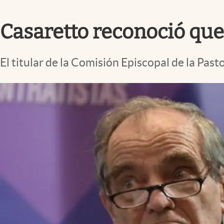
Infotechnology
Casaretto reconoció que 
Clase
Clima
El titular de la Comisión Episcopal de la Past
Mundial 2026
Eventos Corporativos
El Cronista Studio
Mediakit
abre en nueva pestaña