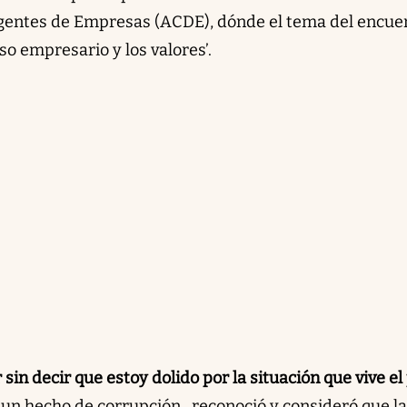
igentes de Empresas (ACDE), dónde el tema del encue
o empresario y los valores’.
in decir que estoy dolido por la situación que vive el
n un hecho de corrupción , reconoció y consideró que l