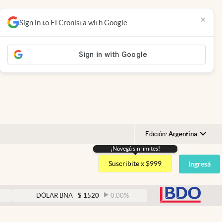
×
Sign in to El Cronista with Google
Edición:
Argentina
¡Navegá sin limites!
Argentina
Suscribite x $999
Ingresá
España
México
abre
DÓLAR BNA
$
1520
0.00
%
DÓLAR BLUE
$
1525
USA
Colombia