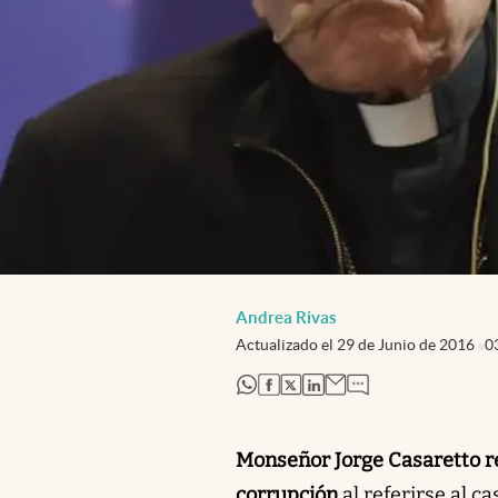
Andrea Rivas
Actualizado el
29 de Junio de 2016
0
abre en nueva pestaña
abre en nueva pestaña
abre en nueva pestaña
abre en nueva pestaña
Monseñor Jorge Casaretto rec
corrupción
al referirse al c