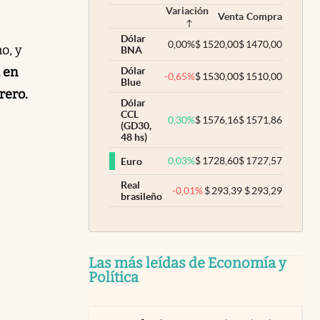
Variación
Venta
Compra
Dólar
0,00
%
$
1520,00
$
1470,00
o, y
BNA
 en
Dólar
-0,65
%
$
1530,00
$
1510,00
Blue
rero.
Dólar
CCL
0,30
%
$
1576,16
$
1571,86
(GD30,
48 hs)
0,03
%
$
1728,60
$
1727,57
Euro
Real
-0,01
%
$
293,39
$
293,29
brasileño
Las más leídas de Economía y
Política