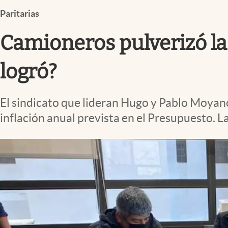
Infotechnology
Paritarias
Clase
Camioneros pulverizó la
Clima
Mundial 2026
logró?
Eventos Corporativos
El sindicato que lideran Hugo y Pablo Moyano
El Cronista Studio
inflación anual prevista en el Presupuesto. La 
Mediakit
abre en nueva pestaña