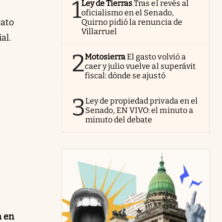
1
Ley de Tierras
Tras el revés al
oficialismo en el Senado,
cato
Quirno pidió la renuncia de
Villarruel
al.
2
Motosierra
El gasto volvió a
caer y julio vuelve al superávit
fiscal: dónde se ajustó
3
Ley de propiedad privada en el
Senado, EN VIVO: el minuto a
minuto del debate
a en