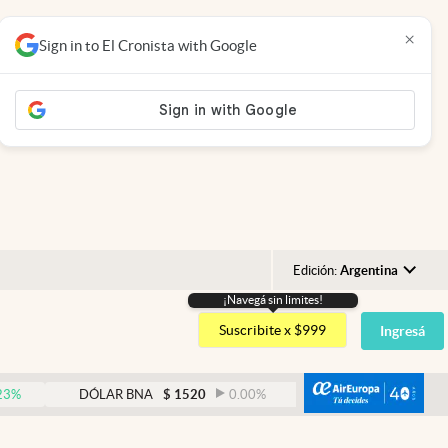
×
Sign in to El Cronista with Google
Edición:
Argentina
¡Navegá sin limites!
Argentina
Suscribite x $999
Ingresá
España
México
abre
DÓLAR BNA
$
1520
0.00
%
DÓLAR BLUE
$
1530
-
USA
Colombia