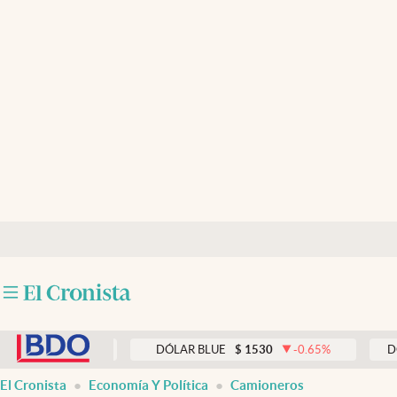
Últimas noticias
Dólar
Members
Economía y Política
Finanzas y Mercados
Mercados Online
Negocios
Columnistas
abre en nueva pestaña
Otras secciones
0.00
%
DÓLAR BLUE
$
1530
-0.65
%
DÓLAR TAR
Apertura
El Cronista
Economía Y Política
Camioneros