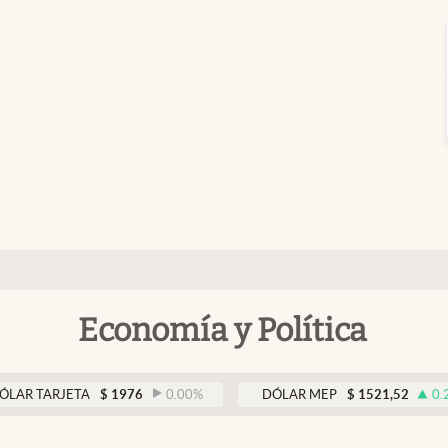
Economía y Política
JETA
$
1976
0.00
%
DÓLAR MEP
$
1521,52
0.23
%