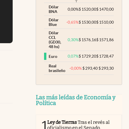
Dólar
0,00
%
$
1520,00
$
1470,00
BNA
Dólar
-0,65
%
$
1530,00
$
1510,00
Blue
Dólar
CCL
0,30
%
$
1576,16
$
1571,86
(GD30,
48 hs)
0,07
%
$
1729,20
$
1728,47
Euro
Real
-0,00
%
$
293,40
$
293,30
brasileño
Las más leídas de Economía y
Política
1
Ley de Tierras
Tras el revés al
oficialismo en el Senado,