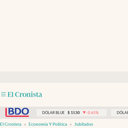
Últimas noticias
Dólar
Members
Economía y Política
Finanzas y Mercados
Mercados Online
Negocios
Columnistas
abre en nueva pestaña
Otras secciones
0
%
DÓLAR BLUE
$
1530
-0.65
%
DÓLAR TARJET
Apertura
El Cronista
Economía Y Política
Jubilados