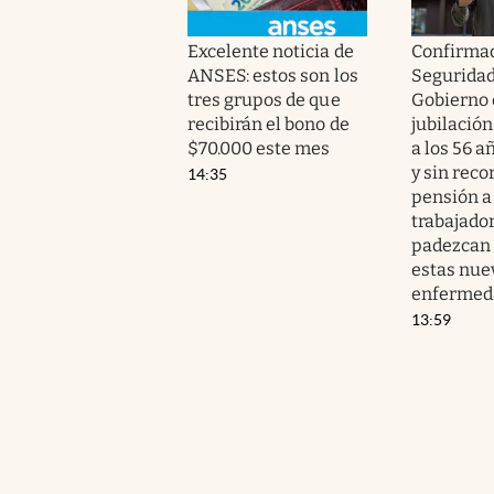
Excelente noticia de
Confirmad
ANSES: estos son los
Seguridad 
tres grupos de que
Gobierno 
recibirán el bono de
jubilación
$70.000 este mes
a los 56 a
y sin reco
14:35
pensión a
trabajado
padezcan 
estas nue
enfermed
13:59