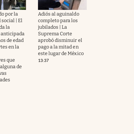
o por la
Adiós al aguinaldo
social | El
completo para los
da la
jubilados | La
 anticipada
Suprema Corte
ños de edad
aprobó disminuir el
rtes en la
pago a la mitad en
este lugar de México
res que
13:37
alguna de
vas
ades