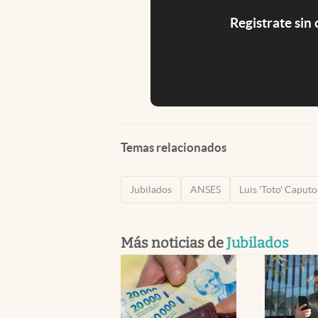
Registrate sin
Temas relacionados
Jubilados
ANSES
Luis 'Toto' Caputo
Más noticias de
Jubilados