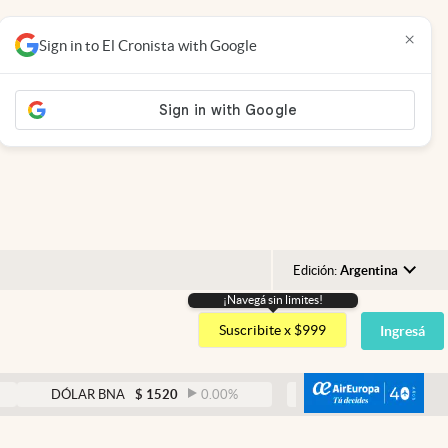
×
Sign in to El Cronista with Google
Edición:
Argentina
¡Navegá sin limites!
Argentina
Suscribite x $999
Ingresá
España
México
abre
DÓLAR BNA
$
1520
0.00
%
DÓLAR BLUE
$
1530
-0.6
USA
Colombia