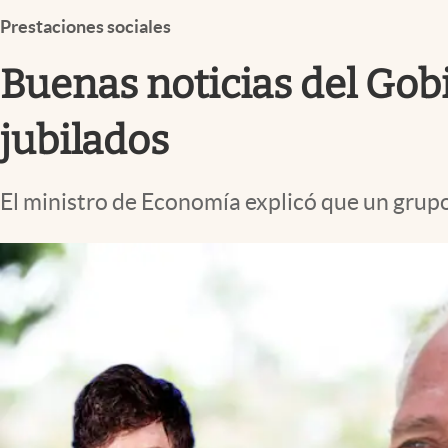
Infotechnology
Prestaciones sociales
Clase
Buenas noticias del Gob
Clima
Mundial 2026
jubilados
Eventos Corporativos
El ministro de Economía explicó que un grupo 
El Cronista Studio
Mediakit
abre en nueva pestaña