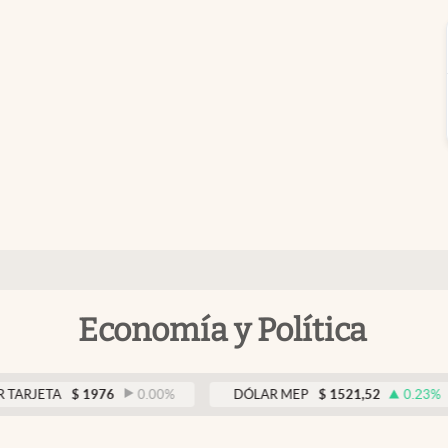
Economía y Política
A
$
1976
0.00
%
DÓLAR MEP
$
1521,52
0.23
%