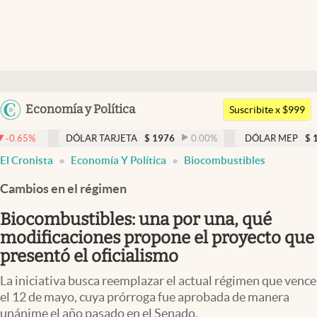
Últimas noticias
Dólar
Argentina
Economía y Política
Members
Suscribite x $999
España
Economía y Política
ÓLAR TARJETA
$
1976
0.00
%
DÓLAR MEP
$
1518,96
0.06
%
México
El Cronista
Economía Y Política
Biocombustibles
Finanzas y Mercados
USA
Cambios en el régimen
Mercados Online
Colombia
Uruguay
Biocombustibles: una por una, qué
Negocios
modificaciones propone el proyecto que
Columnistas
presentó el oficialismo
Otras secciones
La iniciativa busca reemplazar el actual régimen que vence
el 12 de mayo, cuya prórroga fue aprobada de manera
Apertura
unánime el año pasado en el Senado.