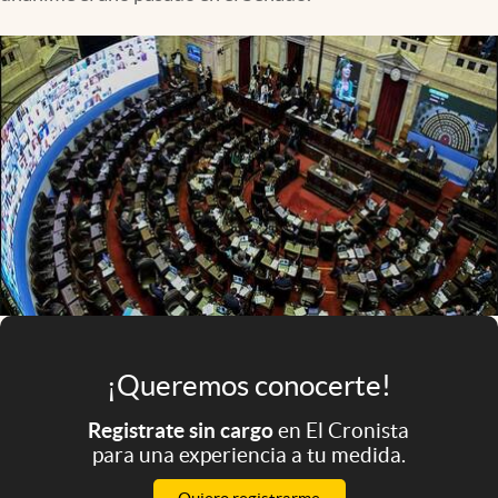
Infotechnology
Clase
Clima
Mundial 2026
Eventos Corporativos
El Cronista Studio
Mediakit
abre en nueva pestaña
Argentina
¡Queremos conocerte!
Registrate sin cargo
en El Cronista
para una experiencia a tu medida.