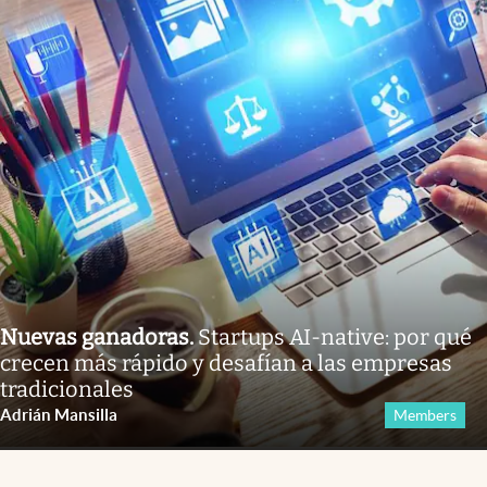
Nuevas ganadoras
.
Startups AI-native: por qué
crecen más rápido y desafían a las empresas
tradicionales
Adrián Mansilla
Members