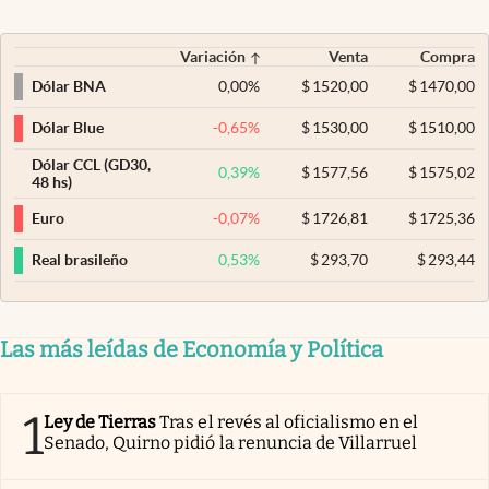
Variación
Venta
Compra
0,00
%
$
1520,00
$
1470,00
Dólar BNA
-0,65
%
$
1530,00
$
1510,00
Dólar Blue
Dólar CCL (GD30,
0,39
%
$
1577,56
$
1575,02
48 hs)
-0,07
%
$
1726,81
$
1725,36
Euro
0,53
%
$
293,70
$
293,44
Real brasileño
Las más leídas de Economía y Política
1
Ley de Tierras
Tras el revés al oficialismo en el
Senado, Quirno pidió la renuncia de Villarruel