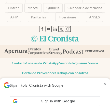
Fintech
Merval
Quiniela
Calendario de feriados
AFIP
Paritarias
Inversiones
ANSES
abre en nueva pestaña
abre en nueva pestaña
abre en nueva pestaña
abre en nueva pestaña
abre en nueva pestaña
Contacto
Canales de WhatsApp
Suscribite
Quiénes Somos
Portal de Proveedores
Trabajá con nosotros
Copyright 2025 cronista.com
×
Sign in to El Cronista with Google
Todos los derechos reservados
Términos y condiciones
Privacidad
Consentimiento
Tel:
+54 11 7078-3270