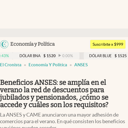
Últimas noticias
Dólar
Argentina
Economía y Política
Members
Suscribite x $999
España
Economía y Política
DÓLAR BNA
$
1520
0.00
%
DÓLAR BLUE
$
1525
-0.33
México
El Cronista
Economía Y Política
ANSES
Finanzas y Mercados
USA
Mercados Online
Colombia
Beneficios ANSES: se amplía en el
Uruguay
Negocios
verano la red de descuentos para
jubilados y pensionados, ¿cómo se
Columnistas
accede y cuáles son los requisitos?
Otras secciones
La ANSES y CAME anunciaron una mayor adhesión de
Apertura
comercios para el verano. En qué consisten los beneficios
y quiénes pueden acceder.