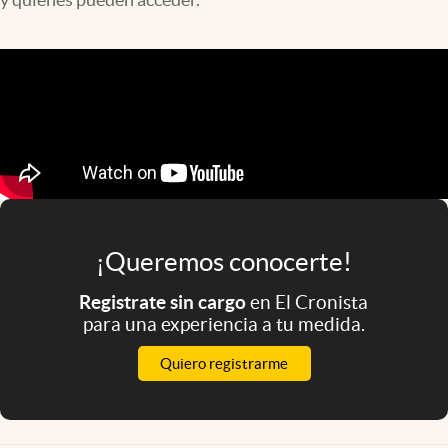
Infotechnology
Clase
Clima
Mundial 2026
Eventos Corporativos
El Cronista Studio
Mediakit
¡Queremos conocerte!
abre en nueva pestaña
Argentina
Registrate sin cargo
en El Cronista
para una experiencia a tu medida.
Quiero registrarme