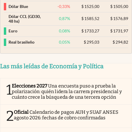
-0,33
%
$
1525,00
$
1505,00
Dólar Blue
Dólar CCL (GD30,
0,87
%
$
1585,52
$
1576,89
48 hs)
0,08
%
$
1733,27
$
1731,97
Euro
0,05
%
$
295,03
$
294,82
Real brasileño
Las más leídas de Economía y Política
1
Elecciones 2027
Una encuesta puso a prueba la
polarización: quién lidera la carrera presidencial y
cuánto crece la búsqueda de una tercera opción
2
Oficial
Calendario de pagos AUH y SUAF ANSES
agosto 2026: fechas de cobro confirmadas