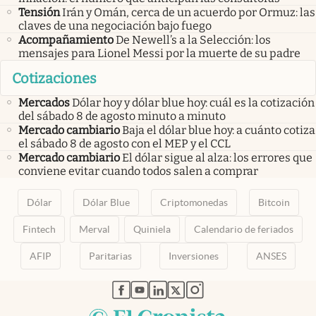
Tensión
Irán y Omán, cerca de un acuerdo por Ormuz: las
claves de una negociación bajo fuego
Acompañamiento
De Newell’s a la Selección: los
mensajes para Lionel Messi por la muerte de su padre
Cotizaciones
Mercados
Dólar hoy y dólar blue hoy: cuál es la cotización
del sábado 8 de agosto minuto a minuto
Mercado cambiario
Baja el dólar blue hoy: a cuánto cotiza
el sábado 8 de agosto con el MEP y el CCL
Mercado cambiario
El dólar sigue al alza: los errores que
conviene evitar cuando todos salen a comprar
Dólar
Dólar Blue
Criptomonedas
Bitcoin
Fintech
Merval
Quiniela
Calendario de feriados
AFIP
Paritarias
Inversiones
ANSES
abre en nueva pestaña
abre en nueva pestaña
abre en nueva pestaña
abre en nueva pestaña
abre en nueva pestaña