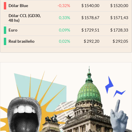
-0,32
%
$
1540,00
$
1520,00
Dólar Blue
Dólar CCL (GD30,
0,33
%
$
1578,67
$
1571,43
48 hs)
0,09
%
$
1729,51
$
1728,33
Euro
0,02
%
$
292,20
$
292,05
Real brasileño