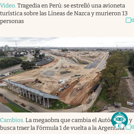
Video
.
Tragedia en Perú: se estrelló una avioneta
turística sobre las Líneas de Nazca y murieron 13
personas
Cambios
.
La megaobra que cambia el Autódromo y
busca traer la Fórmula 1 de vuelta a la Argentina