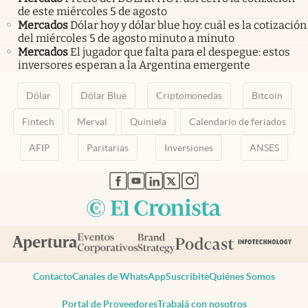
de este miércoles 5 de agosto
Mercados
Dólar hoy y dólar blue hoy: cuál es la cotización
del miércoles 5 de agosto minuto a minuto
Mercados
El jugador que falta para el despegue: estos
inversores esperan a la Argentina emergente
Dólar
Dólar Blue
Criptomonedas
Bitcoin
Fintech
Merval
Quiniela
Calendario de feriados
AFIP
Paritarias
Inversiones
ANSES
abre en nueva pestaña
abre en nueva pestaña
abre en nueva pestaña
abre en nueva pestaña
abre en nueva pestaña
Contacto
Canales de WhatsApp
Suscribite
Quiénes Somos
Portal de Proveedores
Trabajá con nosotros