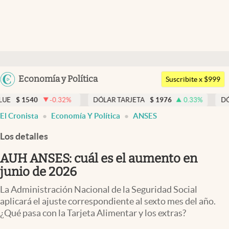
Últimas noticias
Dólar
Argentina
Economía y Política
Members
Suscribite x $999
España
Economía y Política
0
-0.32
%
DÓLAR TARJETA
$
1976
0.33
%
DÓLAR MEP
México
El Cronista
Economía Y Política
ANSES
Finanzas y Mercados
USA
Los detalles
Mercados Online
Colombia
Uruguay
AUH ANSES: cuál es el aumento en
Negocios
junio de 2026
Columnistas
La Administración Nacional de la Seguridad Social
Otras secciones
aplicará el ajuste correspondiente al sexto mes del año.
¿Qué pasa con la Tarjeta Alimentar y los extras?
Apertura