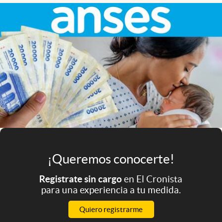
Infotechnology
Clase
Clima
Mundial 2026
Eventos Corporativos
El Cronista Studio
Mediakit
abre en nueva pestaña
Argentina
¡Queremos conocerte!
Registrate sin cargo
en El Cronista
para una experiencia a tu medida.
Quiero registrarme