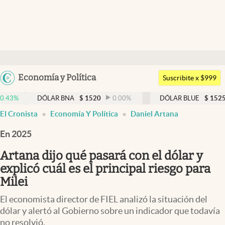
Últimas noticias
Dólar
Argentina
Economía y Política
Members
Suscribite x $999
España
Economía y Política
DÓLAR BNA
$
1520
0.00
%
DÓLAR BLUE
$
1525
-0.33
México
El Cronista
Economía Y Política
Daniel Artana
Finanzas y Mercados
USA
En 2025
Mercados Online
Colombia
Uruguay
Artana dijo qué pasará con el dólar y
Negocios
explicó cuál es el principal riesgo para
Columnistas
Milei
Otras secciones
El economista director de FIEL analizó la situación del
dólar y alertó al Gobierno sobre un indicador que todavía
Apertura
no resolvió.