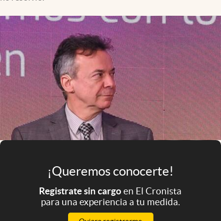
Infotechnology
Clase
Clima
Mundial 2026
Eventos Corporativos
El Cronista Studio
Mediakit
abre en nueva pestaña
Argentina
¡Queremos conocerte!
Registrate sin cargo
en El Cronista
para una experiencia a tu medida.