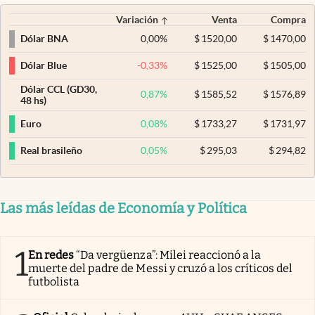
Variación
Venta
Compra
0,00
%
$
1520,00
$
1470,00
Dólar BNA
-0,33
%
$
1525,00
$
1505,00
Dólar Blue
Dólar CCL (GD30,
0,87
%
$
1585,52
$
1576,89
48 hs)
0,08
%
$
1733,27
$
1731,97
Euro
0,05
%
$
295,03
$
294,82
Real brasileño
Las más leídas de Economía y Política
1
En redes
“Da vergüenza”: Milei reaccionó a la
muerte del padre de Messi y cruzó a los críticos del
futbolista