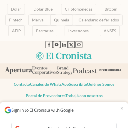
Dólar
Dólar Blue
Criptomonedas
Bitcoin
Fintech
Merval
Quiniela
Calendario de feriados
AFIP
Paritarias
Inversiones
ANSES
abre en nueva pestaña
abre en nueva pestaña
abre en nueva pestaña
abre en nueva pestaña
abre en nueva pestaña
Contacto
Canales de WhatsApp
Suscribite
Quiénes Somos
Portal de Proveedores
Trabajá con nosotros
Copyright 2025 cronista.com
×
Sign in to El Cronista with Google
Todos los derechos reservados
Términos y condiciones
Privacidad