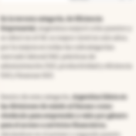
subsidios, la situación de los mercados de
capitales, las regulaciones laborales y los
impuestos a las personas reales.
En la tercera categoría, de Eficiencia
Empresarial,
Argentina mejoró ocho puestos y
se ubicó en el 58, su mayor nivel en seis años,
por la mejora en todas las subcategorías:
mercado laboral (46), prácticas de