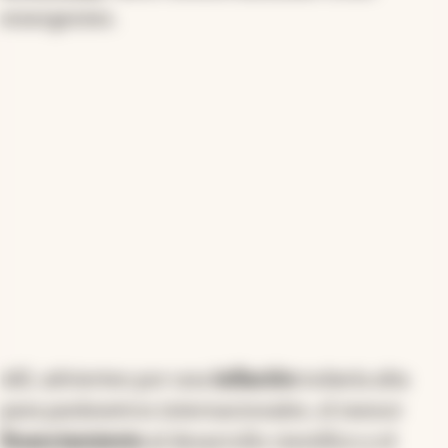
El Anuario de Competitividad Mundial, del
International Institute for Management
Development (IMD), de Suiza, que
analiza 69
economías
, tanto industrializadas como
emergentes.