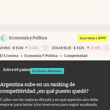
Últimas noticias
Dólar
Argentina
Economía y Política
Members
Suscribite x $999
España
Economía y Política
520
0.00
%
DÓLAR BLUE
$
1525
-0.33
%
DÓLAR TA
México
El Cronista
Economía Y Política
Competividad
Finanzas y Mercados
USA
Mercados Online
Colombia
Sobre 69 países
Exclusivo Members
Uruguay
Negocios
Argentina sube en un ranking de
Columnistas
competitividad: ¿en qué puesto quedó?
Otras secciones
Cuáles son las mejoras del país y en qué aspectos aún debe
Apertura
mejorar para tentar a los inversores para seguir escalando.