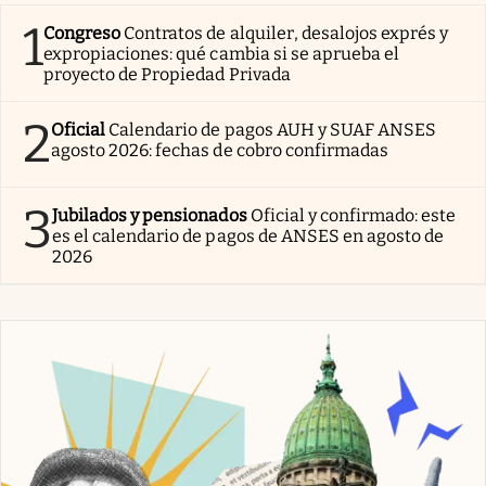
Dólar CCL (GD30,
0,87
%
$
1585,52
$
1576,89
48 hs)
0,08
%
$
1733,27
$
1731,97
Euro
0,05
%
$
295,03
$
294,82
Real brasileño
Las más leídas de Economía y Política
1
Congreso
Contratos de alquiler, desalojos exprés y
expropiaciones: qué cambia si se aprueba el
proyecto de Propiedad Privada
2
Oficial
Calendario de pagos AUH y SUAF ANSES
agosto 2026: fechas de cobro confirmadas
Jubilados y pensionados
Oficial y confirmado: este