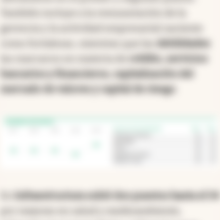
administración (50), productividad y eficiencia
(54) y finanzas (65).
Dentro de esta categoría,
Argentina lidera en
las divisiones de miedo al fracaso como
obstáculo para emprender y ratio por género
para el acceso a servicios financieros,
ubicándose en el primer y segundo puesto.
También incluye a la remuneración de la
gerencia y la actividad empresarial naciente
como fortalezas, mientras que las
debilidades
las marcaron en materia de
crédito, servicios
bancarios y financieros, capitalización del
mercado de valores y capital de riesgo
.