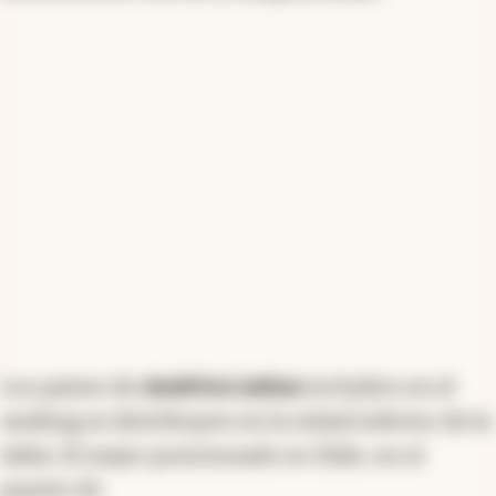
gubernamental, eficiencia empresarial e
infraestructura
. En 2025, el panorama estuvo
marcado por la volatilidad cambiaria, la
fragmentación, los
conflictos geopolíticos
y el
crecimiento económico estable
aunque
desalentador, mientras que las economías con
mejor desempeño fueron las que combinaron
instituciones fuertes y adaptabilidad.