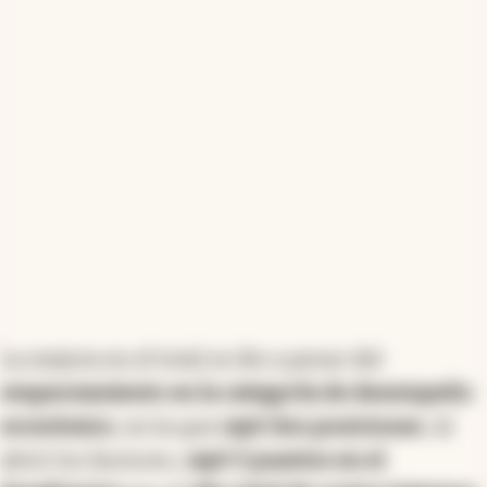
Para el caso argentino,
la mejora de cuatro
posiciones
en comparación con el ranking de
2024 la ubicó en el
puesto 62.