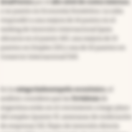
La mejora en el total se dio a pesar del
empeoramiento en la categoría de desempeño
económico
, en la que
cayó dos posiciones
. Al
abrir los factores,
cayó 5 puestos en el
área
Precios
por el
alto nivel de costos internos
,
y un puesto en Economía Doméstica. La suba
respondió a una mejora de 14 puntos en el
ranking de Inversión Internacional (para
ubicarse en el puesto 40), una mejora de 13
puestos en Empleo (21) y una de 10 puestos en
Comercio Internacional (54).