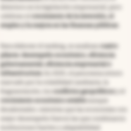
Allí, advierten por una
inflación
todavía alta
para parámetros internacionales, el menor
financiamiento
al desarrollo científico y el
deterioro en la legislación empresarial, pero
celebran el
crecimiento de la inversión, el
empleo y la mejora en las finanzas públicas
.
Para elaborar el ranking, se analizan
cuatro
pilares
:
desempeño económico, eficiencia