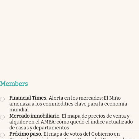
Recomendación
.
Hervir hojas de laurel con
ramitas de canela y clavo de olor | Por qué
recomiendan hacerlo y para qué sirve