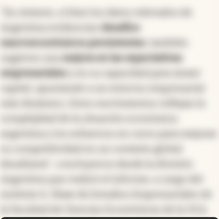
mientras que las
debilidades
fueron tecnología
de comunicación, inversión en
telecomunicaciones, legislación de
investigación científica, financiamiento al
desarrollo tecnológico y desarrollo sostenible.
"En síntesis, si bien los datos relevados de
Argentina evidencian
desafíos
macroeconómicos persistentes
, también
sugieren una
mejora en las expectativas
empresariales
y en su capacidad para atraer
capital, apuntando a un entorno empresarial
más dinámico. Estos movimientos reflejan la