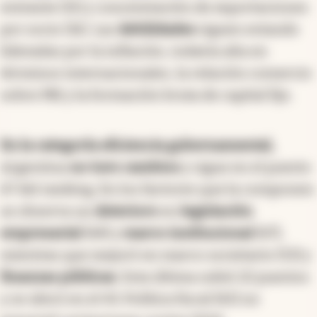
En la
categoría
desempeño económico,
el
análisis considera que las
fortalezas
de
Argentina están en el crecimiento a largo plazo
del empleo (puesto 9), amenazas de reubicación
de empresas (11), flujos de inversión directa
entrante (15) y concentración de exportaciones
por socio (16). Las
debilidades
siguen estando
lideradas por la inflación, todavía alta en
términos internacionales, la relación comercio
sobre PBI y la formación bruta de capital fijo.
En la categoría eficiencia gubernamental,