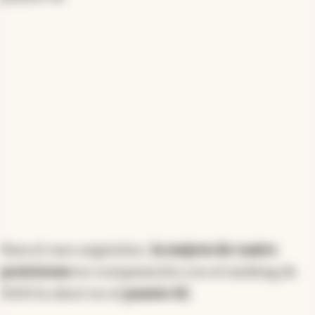
Los países de
América Latina
incluidos en el
ranking se distribuyen en la mitad inferior de la
tabla. El mejor posicionado es Chile, en el
puesto 42.