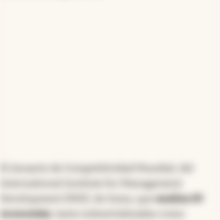
Argentina subió cuatro puestos en un ranking
de
competitividad
global y se ubicó en el puesto
N°62.
El resultado se da a pesar del
empeoramiento en el plano de
desarrollo
económico
, empujado por la mejora en la
eficiencia empresarial.