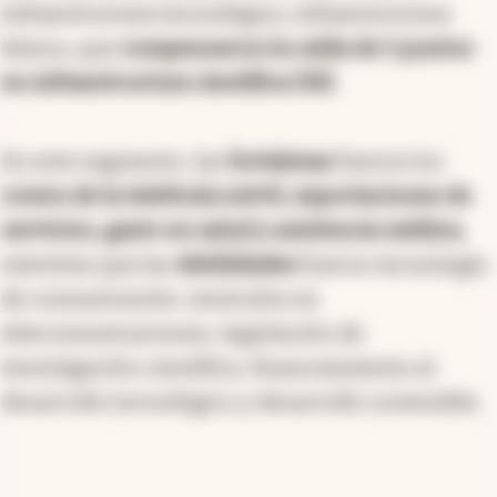
En
Infraestructura subió dos puestos hasta el 54
por mejoras en salud y medioambiente,
infraestructura tecnológica, infraestructura
básica, que
compensaron la caída de 5 puntos
en infraestructura científica (58).
En este segmento, las
fortalezas
fueron los
costos de la telefonía móvil, exportaciones de
servicios, gasto en salud y asistencia médica,