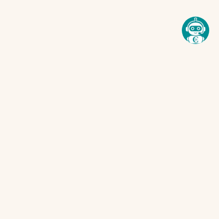
MEP. Toda la
información que
necesitás sobre cómo
sigue la semana en los
mercados.