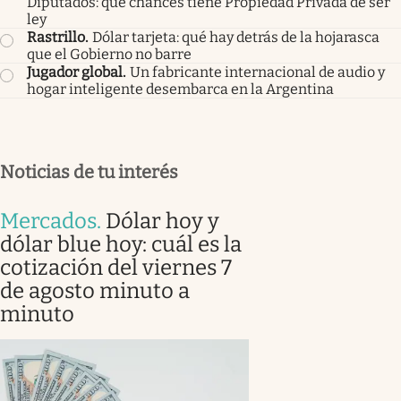
Members
Financial Times
.
Alerta en los mercados: El Niño
amenaza a los commodities clave para la economía
mundial
Mercado inmobiliario
.
El mapa de precios de venta y
alquiler en el AMBA: cómo quedó el índice actualizado
de casas y departamentos
Próximo paso
.
El mapa de votos del Gobierno en
Diputados: qué chances tiene Propiedad Privada de ser
ley
Rastrillo
.
Dólar tarjeta: qué hay detrás de la hojarasca
que el Gobierno no barre
Jugador global
.
Un fabricante internacional de audio y
hogar inteligente desembarca en la Argentina
Noticias de tu interés