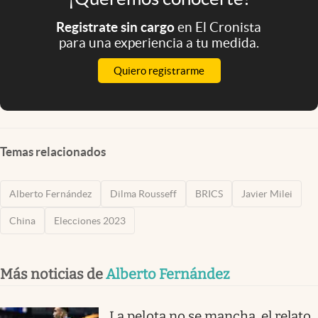
Registrate sin cargo
en El Cronista
para una experiencia a tu medida.
Quiero registrarme
Temas relacionados
Alberto Fernández
Dilma Rousseff
BRICS
Javier Milei
China
Elecciones 2023
Más noticias de
Alberto Fernández
La pelota no se mancha, el relato