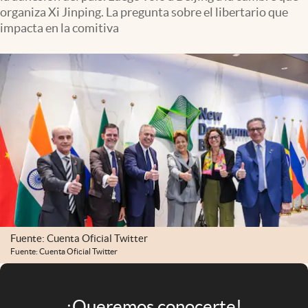
Infotechnology
organiza Xi Jinping. La pregunta sobre el libertario que
impacta en la comitiva
Clase
Clima
Mundial 2026
Eventos Corporativos
El Cronista Studio
Mediakit
abre en nueva pestaña
Argentina
Fuente: Cuenta Oficial Twitter
Fuente: Cuenta Oficial Twitter
¡Queremos conocerte!