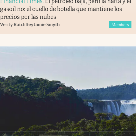
Financial Times
.
El petróleo baja, pero la nafta y el
gasoil no: el cuello de botella que mantiene los
precios por las nubes
Verity Ratcliffe
y
Jamie Smyth
Members