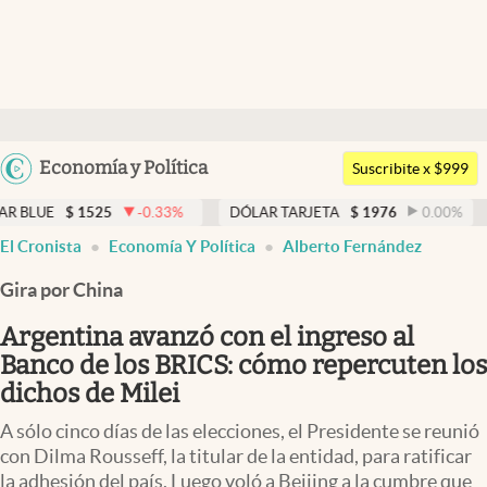
Últimas noticias
Dólar
Argentina
Economía y Política
Members
Suscribite x $999
España
Economía y Política
-0.33
%
DÓLAR TARJETA
$
1976
0.00
%
DÓLAR MEP
$
México
El Cronista
Economía Y Política
Alberto Fernández
Finanzas y Mercados
USA
Gira por China
Mercados Online
Colombia
Uruguay
Argentina avanzó con el ingreso al
Negocios
Banco de los BRICS: cómo repercuten los
Columnistas
dichos de Milei
Otras secciones
A sólo cinco días de las elecciones, el Presidente se reunió
con Dilma Rousseff, la titular de la entidad, para ratificar
Apertura
la adhesión del país. Luego voló a Beijing a la cumbre que