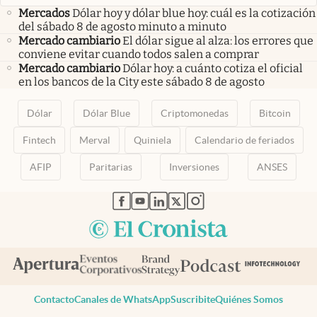
Mercados
Dólar hoy y dólar blue hoy: cuál es la cotización
del sábado 8 de agosto minuto a minuto
Mercado cambiario
El dólar sigue al alza: los errores que
conviene evitar cuando todos salen a comprar
Mercado cambiario
Dólar hoy: a cuánto cotiza el oficial
en los bancos de la City este sábado 8 de agosto
Dólar
Dólar Blue
Criptomonedas
Bitcoin
Fintech
Merval
Quiniela
Calendario de feriados
AFIP
Paritarias
Inversiones
ANSES
abre en nueva pestaña
abre en nueva pestaña
abre en nueva pestaña
abre en nueva pestaña
abre en nueva pestaña
Contacto
Canales de WhatsApp
Suscribite
Quiénes Somos