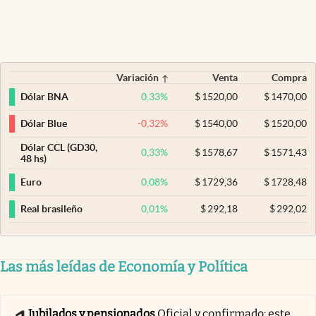
Variación
Venta
Compra
0,33
%
$
1520,00
$
1470,00
Dólar BNA
-0,32
%
$
1540,00
$
1520,00
Dólar Blue
Dólar CCL (GD30,
0,33
%
$
1578,67
$
1571,43
48 hs)
0,08
%
$
1729,36
$
1728,48
Euro
0,01
%
$
292,18
$
292,02
Real brasileño
Las más leídas de Economía y Política
Jubilados y pensionados
Oficial y confirmado: este