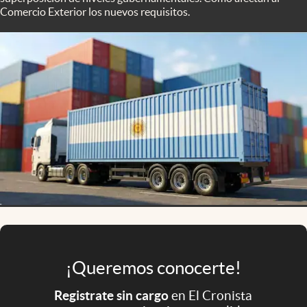
Infotechnology
Comercio Exterior los nuevos requisitos.
Clase
Clima
Mundial 2026
Eventos Corporativos
El Cronista Studio
Mediakit
abre en nueva pestaña
Argentina
¡Queremos conocerte!
Registrate sin cargo
en El Cronista