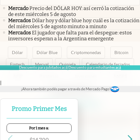
Mercado
Precio del DÓLAR HOY: así cerró la cotización
de este miércoles 5 de agosto
Mercados
Dólar hoy y dólar blue hoy: cuál es la cotización
del miércoles 5 de agosto minuto a minuto
Mercados
El jugador que falta para el despegue: estos
inversores esperan a la Argentina emergente
Dólar
Dólar Blue
Criptomonedas
Bitcoin
Fintech
Merval
Quiniela
Calendario de feriados
Descuento para jubilados acá
Descuento para estudiantes acá
|
AFIP
Paritarias
Inversiones
ANSES
|
¡Ahora también podés pagar a través de Mercado Pago!
abre en nueva pestaña
abre en nueva pestaña
abre en nueva pestaña
abre en nueva pestaña
abre en nueva pestaña
Promo Primer Mes
Por 1 mes a:
Contacto
Canales de WhatsApp
Suscribite
Quiénes Somos