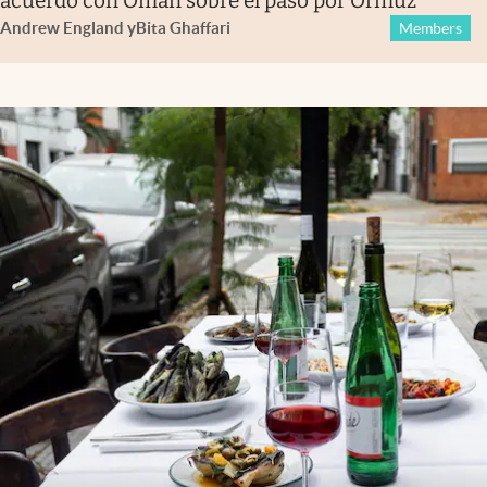
acuerdo con Omán sobre el paso por Ormuz
Andrew England
y
Bita Ghaffari
Members