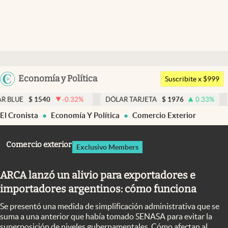
Últimas noticias
Dólar
Argentina
Economía y Política
Members
Suscribite x $999
España
Economía y Política
40
-0.32
%
DÓLAR TARJETA
$
1976
0.33
%
DÓLAR MEP
México
El Cronista
Economía Y Política
Comercio Exterior
Finanzas y Mercados
USA
Mercados Online
Colombia
Comercio exterior
Exclusivo Members
Uruguay
Negocios
ARCA lanzó un alivio para exportadores e
Columnistas
importadores argentinos: cómo funciona
Otras secciones
Se presentó una medida de simplificación administrativa que se
Apertura
suma a una anterior que había tomado SENASA para evitar la
superposición de niveles gubernamentales. Cómo afectan al