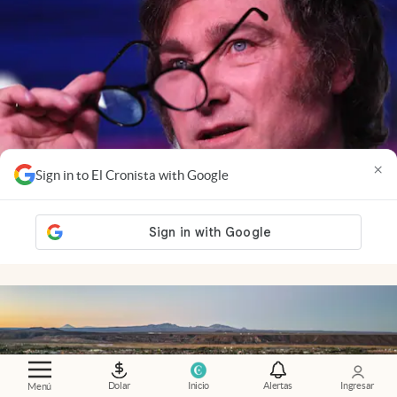
×
Sign in to El Cronista with Google
Economía al día
.
El mercado ya mira a 2027: cómo
influye la política en las inversiones
Dolar
Inicio
Alertas
Ingresar
Menú