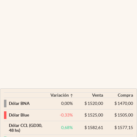
Variación
Venta
Compra
0,00
%
$
1520,00
$
1470,00
Dólar BNA
-0,33
%
$
1525,00
$
1505,00
Dólar Blue
Dólar CCL (GD30,
0,68
%
$
1582,61
$
1577,15
48 hs)