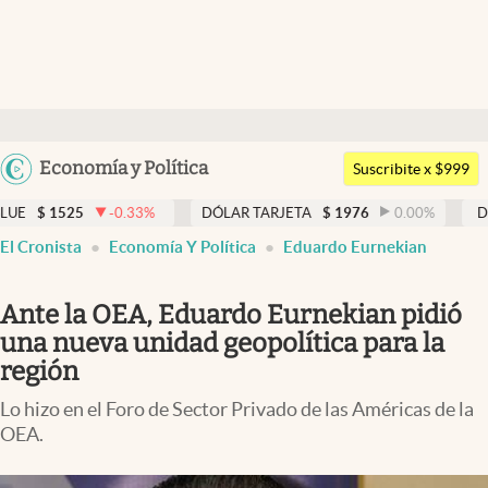
Últimas noticias
Dólar
Argentina
Economía y Política
Members
Suscribite x $999
España
Economía y Política
-0.33
%
DÓLAR TARJETA
$
1976
0.00
%
DÓLAR MEP
México
El Cronista
Economía Y Política
Eduardo Eurnekian
Finanzas y Mercados
USA
Mercados Online
Colombia
Ante la OEA, Eduardo Eurnekian pidió
Uruguay
Negocios
una nueva unidad geopolítica para la
región
Columnistas
Lo hizo en el Foro de Sector Privado de las Américas de la
Otras secciones
OEA.
Apertura