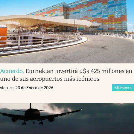
Infotechnology
Clase
Clima
Mundial 2026
Eventos Corporativos
El Cronista Studio
Acuerdo
.
Eurnekian invertirá u$s 425 millones en
Mediakit
uno de sus aeropuertos más icónicos
abre en nueva pestaña
Argentina
viernes, 23 de Enero de 2026
Members