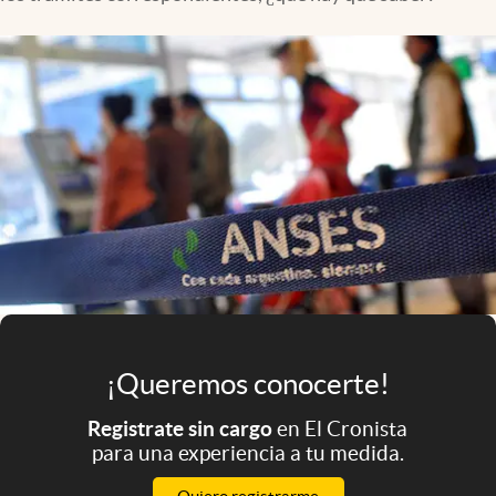
Infotechnology
Clase
Clima
Mundial 2026
Eventos Corporativos
El Cronista Studio
Mediakit
abre en nueva pestaña
Argentina
¡Queremos conocerte!
Registrate sin cargo
en El Cronista
para una experiencia a tu medida.