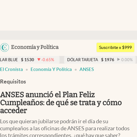
Últimas noticias
Dólar
Argentina
Economía y Política
Members
Suscribite x $999
España
Economía y Política
530
-0.65
%
DÓLAR TARJETA
$
1976
0.00
%
DÓLAR M
México
El Cronista
Economía Y Política
ANSES
Finanzas y Mercados
USA
Requisitos
Mercados Online
Colombia
Uruguay
ANSES anunció el Plan Feliz
Negocios
Cumpleaños: de qué se trata y cómo
Columnistas
acceder
Otras secciones
Los que quieran jubilarse podrán ir el día de su
cumpleaños a las oficinas de ANSES para realizar todos
Apertura
los trámites correspondientes, ¿qué hay que saber?