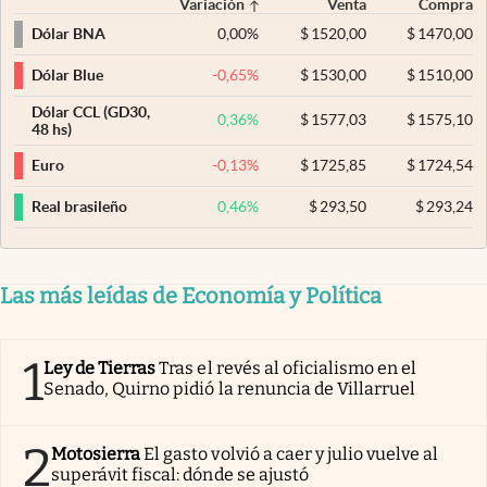
Variación
Venta
Compra
0,00
%
$
1520,00
$
1470,00
Dólar BNA
-0,65
%
$
1530,00
$
1510,00
Dólar Blue
Dólar CCL (GD30,
0,36
%
$
1577,03
$
1575,10
48 hs)
-0,13
%
$
1725,85
$
1724,54
Euro
0,46
%
$
293,50
$
293,24
Real brasileño
Las más leídas de Economía y Política
1
Ley de Tierras
Tras el revés al oficialismo en el
Senado, Quirno pidió la renuncia de Villarruel
2
Motosierra
El gasto volvió a caer y julio vuelve al
superávit fiscal: dónde se ajustó