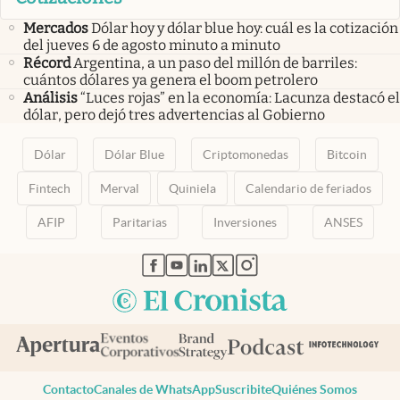
Mercados
Dólar hoy y dólar blue hoy: cuál es la cotización
del jueves 6 de agosto minuto a minuto
Récord
Argentina, a un paso del millón de barriles:
cuántos dólares ya genera el boom petrolero
Análisis
“Luces rojas” en la economía: Lacunza destacó el
dólar, pero dejó tres advertencias al Gobierno
Dólar
Dólar Blue
Criptomonedas
Bitcoin
Fintech
Merval
Quiniela
Calendario de feriados
AFIP
Paritarias
Inversiones
ANSES
abre en nueva pestaña
abre en nueva pestaña
abre en nueva pestaña
abre en nueva pestaña
abre en nueva pestaña
Contacto
Canales de WhatsApp
Suscribite
Quiénes Somos