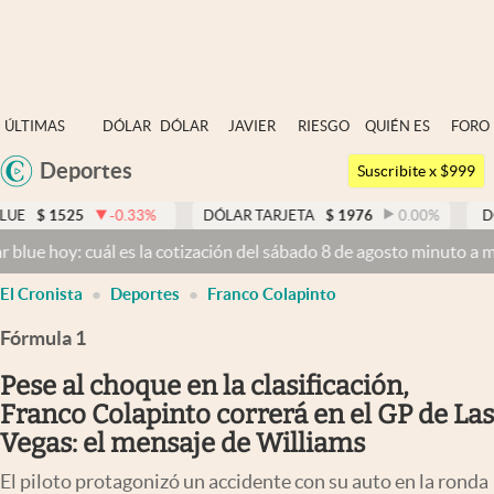
Últimas noticias
ÚLTIMAS
DÓLAR
DÓLAR
JAVIER
RIESGO
QUIÉN ES
FORO
Dólar
NOTICIAS
BLUE
MILEI
PAÍS
QUIÉN
Deportes
Argentina
Members
Suscribite x $999
España
Economía y Política
-0.33
%
DÓLAR TARJETA
$
1976
0.00
%
DÓLAR MEP
México
cuál es la cotización del sábado 8 de agosto minuto a minuto
Dólar 
Finanzas y Mercados
USA
El Cronista
Deportes
Franco Colapinto
Mercados Online
Colombia
Uruguay
Fórmula 1
Negocios
Pese al choque en la clasificación,
Columnistas
Franco Colapinto correrá en el GP de Las
Otras secciones
Vegas: el mensaje de Williams
Apertura
El piloto protagonizó un accidente con su auto en la ronda