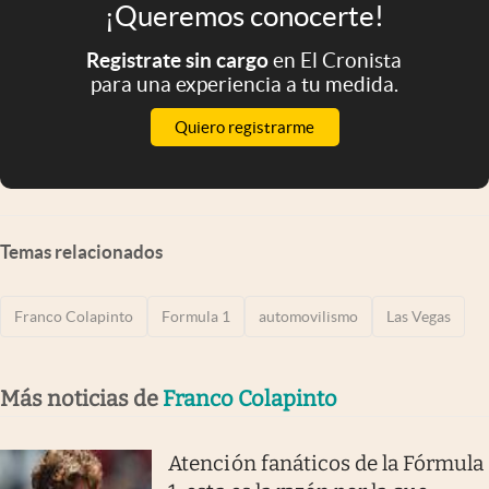
¡Queremos conocerte!
Registrate sin cargo
en El Cronista
para una experiencia a tu medida.
Quiero registrarme
Temas relacionados
Franco Colapinto
Formula 1
automovilismo
Las Vegas
Más noticias de
Franco Colapinto
Atención fanáticos de la Fórmula