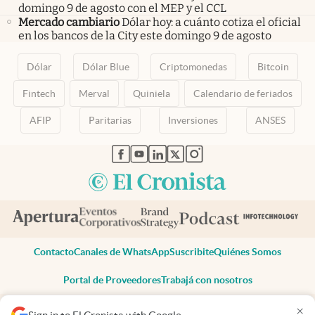
domingo 9 de agosto con el MEP y el CCL
Mercado cambiario
Dólar hoy: a cuánto cotiza el oficial
en los bancos de la City este domingo 9 de agosto
Dólar
Dólar Blue
Criptomonedas
Bitcoin
Fintech
Merval
Quiniela
Calendario de feriados
AFIP
Paritarias
Inversiones
ANSES
abre en nueva pestaña
abre en nueva pestaña
abre en nueva pestaña
abre en nueva pestaña
abre en nueva pestaña
Contacto
Canales de WhatsApp
Suscribite
Quiénes Somos
Portal de Proveedores
Trabajá con nosotros
Copyright 2025 cronista.com
×