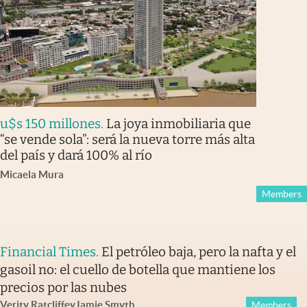
u$s 150 millones
.
La joya inmobiliaria que
“se vende sola”: será la nueva torre más alta
del país y dará 100% al río
Micaela Mura
Members
Financial Times
.
El petróleo baja, pero la nafta y el
gasoil no: el cuello de botella que mantiene los
precios por las nubes
Verity Ratcliffe
y
Jamie Smyth
Members