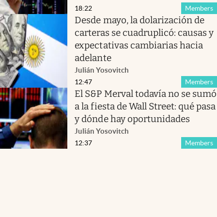
18:22
Members
Desde mayo, la dolarización de
carteras se cuadruplicó: causas y
expectativas cambiarias hacia
adelante
Julián Yosovitch
12:47
Members
El S&P Merval todavía no se sumó
a la fiesta de Wall Street: qué pasa
y dónde hay oportunidades
Julián Yosovitch
12:37
Members