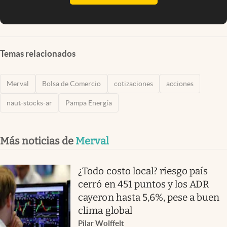
Temas relacionados
Merval
Bolsa de Comercio
cotizaciones
acciones
naut-stocks-ar
Pampa Energía
Más noticias de
Merval
¿Todo costo local? riesgo país
cerró en 451 puntos y los ADR
cayeron hasta 5,6%, pese a buen
clima global
Pilar Wolffelt