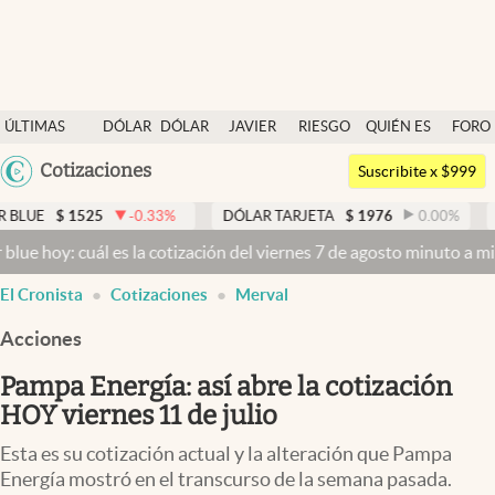
Últimas noticias
ÚLTIMAS
DÓLAR
DÓLAR
JAVIER
RIESGO
QUIÉN ES
FORO
Dólar
NOTICIAS
BLUE
MILEI
PAÍS
QUIÉN
Argentina
Cotizaciones
Members
Suscribite x $999
España
Economía y Política
525
-0.33
%
DÓLAR TARJETA
$
1976
0.00
%
DÓLAR ME
México
cuál es la cotización del viernes 7 de agosto minuto a minuto
Dólar 
Finanzas y Mercados
USA
El Cronista
Cotizaciones
Merval
Mercados Online
Colombia
Uruguay
Acciones
Negocios
Pampa Energía: así abre la cotización
Columnistas
HOY viernes 11 de julio
Otras secciones
Esta es su cotización actual y la alteración que Pampa
Apertura
Energía mostró en el transcurso de la semana pasada.