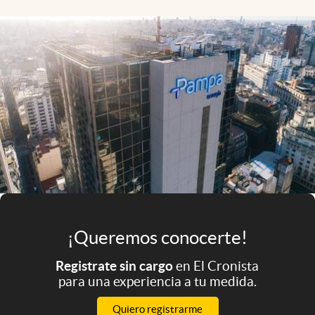
Infotechnology
Clase
Clima
Mundial 2026
Eventos Corporativos
El Cronista Studio
Mediakit
abre en nueva pestaña
Argentina
¡Queremos conocerte!
Registrate sin cargo
en El Cronista
para una experiencia a tu medida.
Quiero registrarme