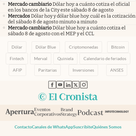
Mercado cambiario
Dólar hoy: a cuánto cotiza el oficial
en los bancos de la City este sábado 8 de agosto
Mercados
Dólar hoy y dólar blue hoy: cuál es la cotización
del sábado 8 de agosto minuto a minuto
Mercado cambiario
Dólar blue hoy: a cuánto cotiza el
sábado 8 de agosto con el MEP y el CCL
Dólar
Dólar Blue
Criptomonedas
Bitcoin
Fintech
Merval
Quiniela
Calendario de feriados
AFIP
Paritarias
Inversiones
ANSES
abre en nueva pestaña
abre en nueva pestaña
abre en nueva pestaña
abre en nueva pestaña
abre en nueva pestaña
Contacto
Canales de WhatsApp
Suscribite
Quiénes Somos