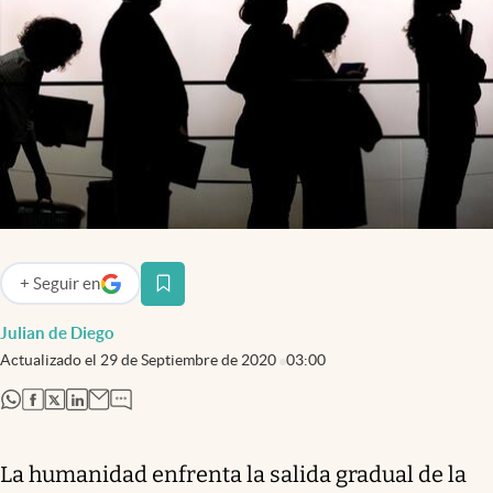
Infotechnology
Clase
Clima
Mundial 2026
Eventos Corporativos
El Cronista Studio
Mediakit
+
Seguir
en
abre en nueva pestaña
abre en nueva pestaña
Argentina
Julian de Diego
Actualizado el
29 de Septiembre de 2020
03:00
abre en nueva pestaña
abre en nueva pestaña
abre en nueva pestaña
abre en nueva pestaña
La humanidad enfrenta la salida gradual de la