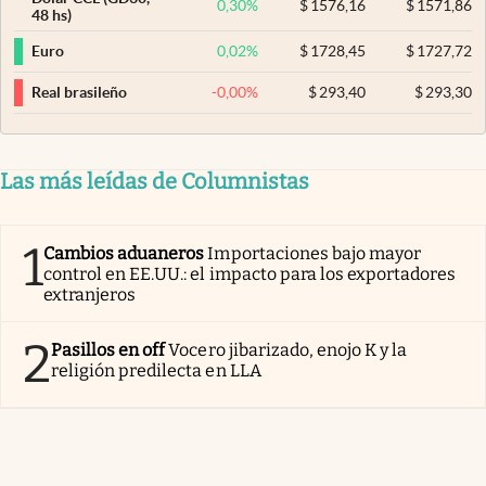
0,30
%
$
1576,16
$
1571,86
48 hs)
0,02
%
$
1728,45
$
1727,72
Euro
-0,00
%
$
293,40
$
293,30
Real brasileño
Las más leídas de Columnistas
1
Cambios aduaneros
Importaciones bajo mayor
control en EE.UU.: el impacto para los exportadores
extranjeros
2
Pasillos en off
Vocero jibarizado, enojo K y la
religión predilecta en LLA