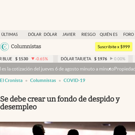
Últimas noticias
ÚLTIMAS
DÓLAR
DÓLAR
JAVIER
RIESGO
QUIÉN ES
FORO
Dólar
NOTICIAS
BLUE
MILEI
PAÍS
QUIÉN
Argentina
Columnistas
Members
Suscribite x $999
España
Economía y Política
$
1530
-0.65
%
DÓLAR TARJETA
$
1976
0.00
%
DÓLA
México
ión del jueves 6 de agosto minuto a minuto
Propiedad privada: con c
Finanzas y Mercados
USA
El Cronista
Columnistas
COVID-19
Mercados Online
Colombia
Uruguay
Negocios
Se debe crear un fondo de despido y
Columnistas
desempleo
Otras secciones
Apertura