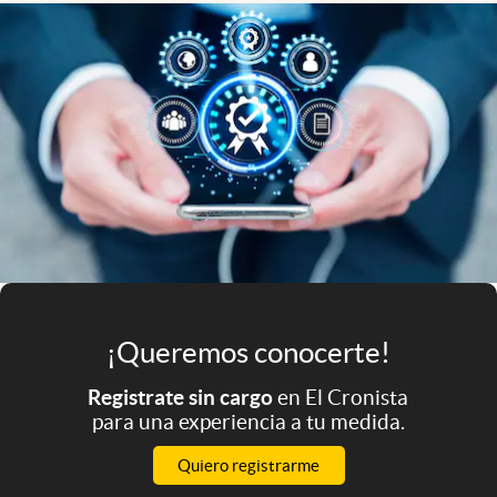
Infotechnology
Clase
Clima
Mundial 2026
Eventos Corporativos
El Cronista Studio
Mediakit
abre en nueva pestaña
Argentina
¡Queremos conocerte!
Registrate sin cargo
en El Cronista
para una experiencia a tu medida.
Quiero registrarme