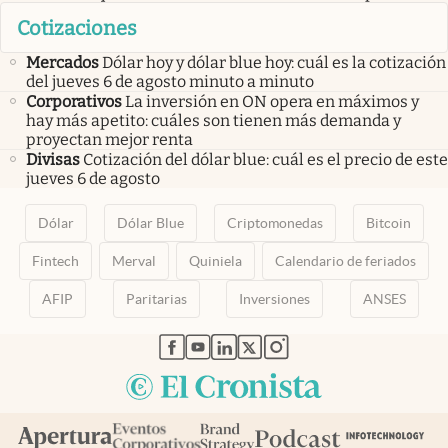
Cotizaciones
Mercados
Dólar hoy y dólar blue hoy: cuál es la cotización
del jueves 6 de agosto minuto a minuto
Corporativos
La inversión en ON opera en máximos y
hay más apetito: cuáles son tienen más demanda y
proyectan mejor renta
Divisas
Cotización del dólar blue: cuál es el precio de este
jueves 6 de agosto
Dólar
Dólar Blue
Criptomonedas
Bitcoin
Fintech
Merval
Quiniela
Calendario de feriados
AFIP
Paritarias
Inversiones
ANSES
abre en nueva pestaña
abre en nueva pestaña
abre en nueva pestaña
abre en nueva pestaña
abre en nueva pestaña