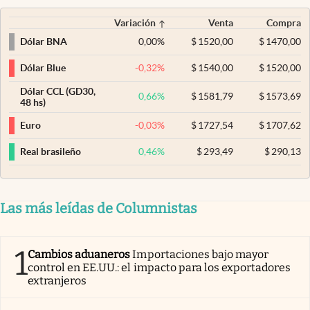
Variación
Venta
Compra
0,00
%
$
1520,00
$
1470,00
Dólar BNA
-0,32
%
$
1540,00
$
1520,00
Dólar Blue
Dólar CCL (GD30,
0,66
%
$
1581,79
$
1573,69
48 hs)
-0,03
%
$
1727,54
$
1707,62
Euro
0,46
%
$
293,49
$
290,13
Real brasileño
Las más leídas de Columnistas
1
Cambios aduaneros
Importaciones bajo mayor
control en EE.UU.: el impacto para los exportadores
extranjeros