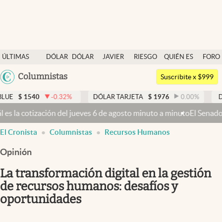
Últimas noticias
ÚLTIMAS
DÓLAR
DÓLAR
JAVIER
RIESGO
QUIÉN ES
FORO
Dólar
NOTICIAS
BLUE
MILEI
PAÍS
QUIÉN
Argentina
Columnistas
Members
Suscribite x $999
España
Economía y Política
-0.32
%
DÓLAR TARJETA
$
1976
0.00
%
DÓLAR MEP
$
15
México
e agosto minuto a minuto
El Senado busca aprobar la Ley de Propieda
Finanzas y Mercados
USA
El Cronista
Columnistas
Recursos Humanos
Mercados Online
Colombia
Uruguay
Opinión
Negocios
La transformación digital en la gestión
Columnistas
de recursos humanos: desafíos y
Otras secciones
oportunidades
Apertura