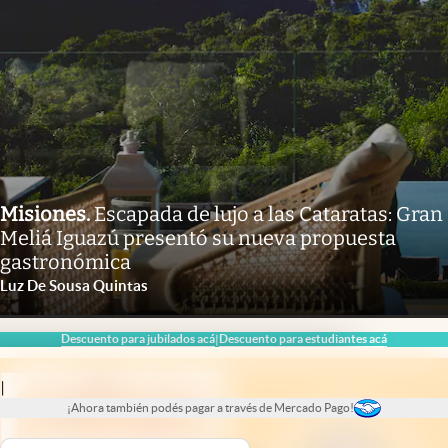
Misiones
.
Escapada de lujo a las Cataratas: Gran
Meliá Iguazú presentó su nueva propuesta
gastronómica
Luz De Sousa Quintas
Descuento para jubilados acá
Descuento para estudiantes acá
|
|
¡Ahora también podés pagar a través de Mercado Pago!