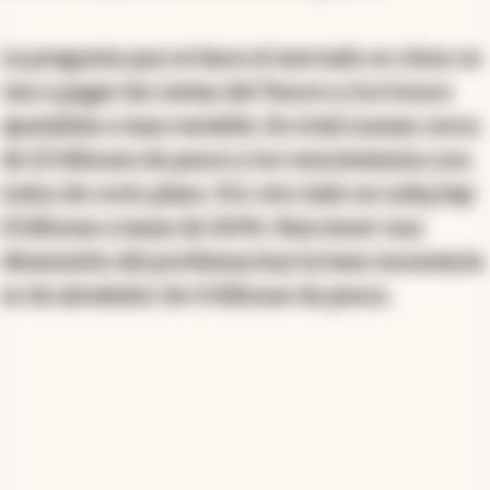
La pregunta que se hace el mercado es cómo se
van a pagar las Letras del Tesoro y los bonos
ajustables a tasa variable. En total suman cerca
de 12 billones de pesos y los vencimientos son
todos de corto plazo. Por otro lado en Leliq hay
8 billones a tasas de 100%. Para tener una
dimensión del problema hoy la base monetaria
es de alrededor de 4 billones de pesos.