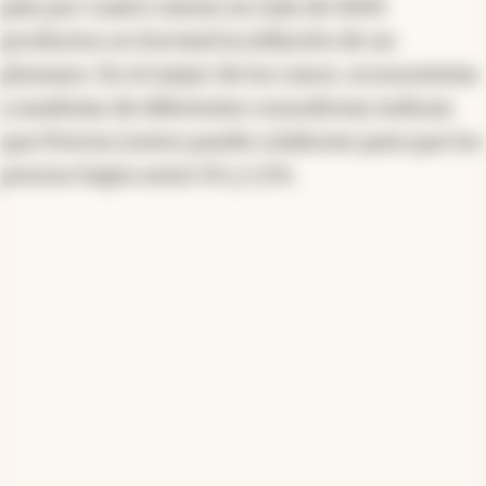
país por cuatro meses en más de 1000
productos no borrará la inflación de un
plumazo. En el mejor de los casos, economistas
y analistas de diferentes consultoras indican
que Precios Justos puede colaborar para que los
precios bajen entre 1% y 1,5%.