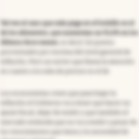
Tal vez el caso que más pega en el bolsillo es el
de los alimentos, que aumentan un 91,6% en los
últimos doce meses
, es decir 3,6 puntos
porcentuales por encima del nivel general de
inflación, Pero un sector que llama la atención
en cuanto a la suba de precios es el de
Los economistas creen que para bajar la
inflación el Gobierno va a tener que hacer un
ajuste fiscal, dejar de emitir y que también el
mercado entienda que no va a emitir a pesar de
los vencimientos que tiene y la necesidad de