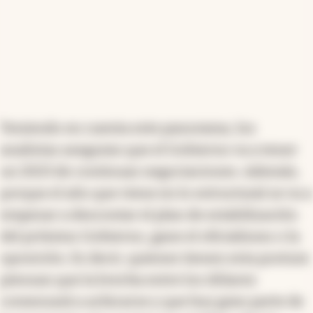
Teniendo en cuenta este panorama, los
analistas aseguran que el Gobierno va a tener
un 2023 de continuas negociaciones. Además,
porque el año que viene en lo estructural se va a
empezar a descontar el plan de estabilización
del próximo Gobierno, gane el oficialismo o la
oposición. Es decir, quienes tienen esta postura
piensan que la brecha entre los dólares
comenzará a achicarse y que hoy gran parte de