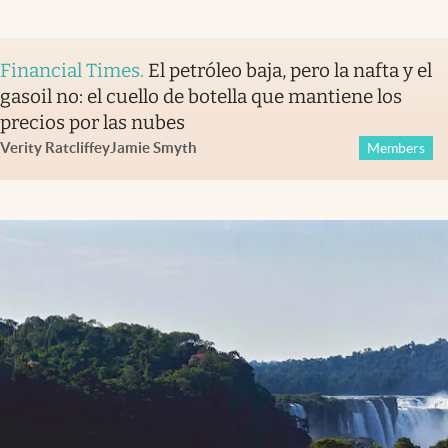
Financial Times
.
El petróleo baja, pero la nafta y el
gasoil no: el cuello de botella que mantiene los
precios por las nubes
Verity Ratcliffe
y
Jamie Smyth
Members