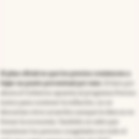
El plan oficial es que los precios comiencen a
bajar un punto porcentual por mes.
Si bien por
ahora el Gobierno apuesta al programa Precios
Justos para contener la inflación, no se
descartan otros acuerdos aunque la idea no es
frenar la economía. También se sabe que
mantener los precios congelados en todo el