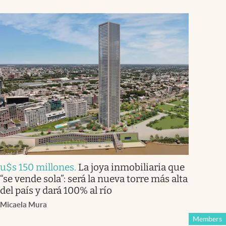
u$s 150 millones
.
La joya inmobiliaria que
“se vende sola”: será la nueva torre más alta
del país y dará 100% al río
Micaela Mura
Members