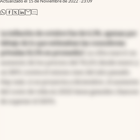
Actualizado el
15 de Noviembre de 2022
23:09
abre en nueva pestaña
abre en nueva pestaña
abre en nueva pestaña
abre en nueva pestaña
La inflación de octubre fue de 6,3%, apenas por
debajo de lo que estimaban las consultoras
privadas (6,5% en promedio)
. La cifra marcó un
aumento de los precios del 76,6% desde enero y
un 88% contra el mismo mes del año pasado.
Hay más: si se proyecta a diciembre, el aumento
del costo de vida en 2022 tiene grandes chances
de superar el 100%.