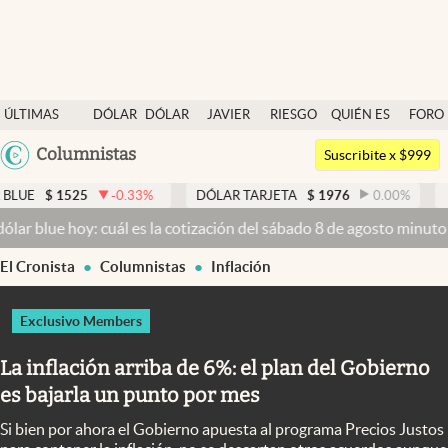
Últimas noticias
ÚLTIMAS
DÓLAR
DÓLAR
JAVIER
RIESGO
QUIÉN ES
FORO
Dólar
NOTICIAS
BLUE
MILEI
PAÍS
QUIÉN
Argentina
Columnistas
Members
Suscribite x $999
España
Economía y Política
25
-0.33
%
DÓLAR TARJETA
$
1976
0.00
%
DÓLAR MEP
México
oy: cuál es la cotización del sábado 8 de agosto minuto a minuto
Dó
Finanzas y Mercados
USA
El Cronista
Columnistas
Inflación
Mercados Online
Colombia
Uruguay
Negocios
Exclusivo Members
Columnistas
La inflación arriba de 6%: el plan del Gobierno
Otras secciones
es bajarla un punto por mes
Apertura
Si bien por ahora el Gobierno apuesta al programa Precios Justos