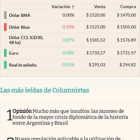
Variación
Venta
Compra
0,00
%
$
1520,00
$
1470,00
Dólar BNA
-0,33
%
$
1525,00
$
1505,00
Dólar Blue
Dólar CCL (GD30,
0,87
%
$
1585,52
$
1576,89
48 hs)
0,08
%
$
1733,27
$
1731,97
Euro
0,05
%
$
295,03
$
294,82
Real brasileño
Las más leídas de Columnistas
1
Opinión
Mucho más que insultos: las razones de
fondo de la mayor crisis diplomática de la historia
entre Argentina y Brasil
Nueva regulación aplicable a la utilización de