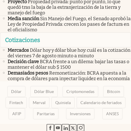
Proyecto
Propiedad privada: punto por punto, lo que
quedó tras la baja de la extranjerización de la tierra y
manejo del fuego
Media sanción
Sin Manejo del Fuego, el Senado aprobó la
Ley de Propiedad Privada: crecen los pases de factura en
el oficialismo
Cotizaciones
Mercados
Dólar hoy y dólar blue hoy: cuál es la cotización
del viernes 7 de agosto minuto a minuto
Decisión clave
BCRA frente a un dilema: bajar las tasas o
mantener el dólar sub $ 1500
Demasiados pesos
Remonetización: BCRA apuesta a la
compra de dólares para inyectar liquidez en la economía
Dólar
Dólar Blue
Criptomonedas
Bitcoin
Fintech
Merval
Quiniela
Calendario de feriados
AFIP
Paritarias
Inversiones
ANSES
abre en nueva pestaña
abre en nueva pestaña
abre en nueva pestaña
abre en nueva pestaña
abre en nueva pestaña