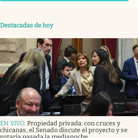
Destacadas de hoy
EN VIVO
.
Propiedad privada: con cruces y
chicanas, el Senado discute el proyecto y se
votaría pasada la medianoche