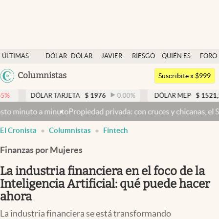
Últimas noticias
ÚLTIMAS
DÓLAR
DÓLAR
JAVIER
RIESGO
QUIÉN ES
FORO
Dólar
NOTICIAS
BLUE
MILEI
PAÍS
QUIÉN
Argentina
Columnistas
Members
Suscribite x $999
España
Economía y Política
LAR TARJETA
$
1976
0.00
%
DÓLAR MEP
$
1521,52
0.23
%
México
dad privada: con cruces y chicanas, el Senado discute el proyecto 
Finanzas y Mercados
USA
El Cronista
Columnistas
Fintech
Mercados Online
Colombia
Uruguay
Finanzas por Mujeres
Negocios
La industria financiera en el foco de la
Columnistas
Inteligencia Artificial: qué puede hacer
Otras secciones
ahora
Apertura
La industria financiera se está transformando