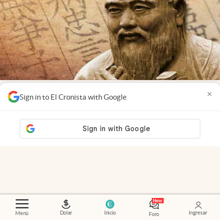
Reflections
.
Confucius, philosopher: "Choose a
×
Sign in to El Cronista with Google
job you love, and you will never have to work a
single day of your life"
Dolar
Inicio
Ingresar
Menú
Foro