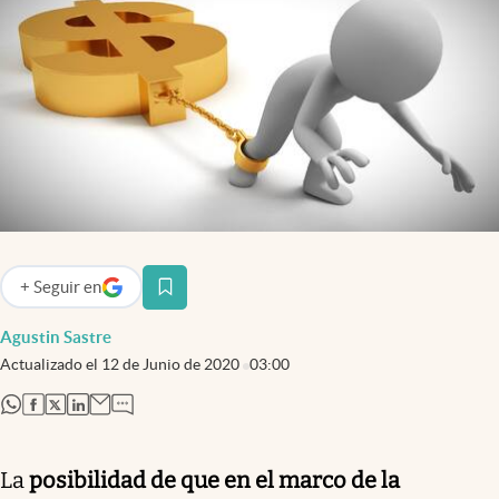
Infotechnology
Clase
Clima
Mundial 2026
Eventos Corporativos
El Cronista Studio
Mediakit
+
Seguir
en
abre en nueva pestaña
abre en nueva pestaña
Argentina
Agustin Sastre
Actualizado el
12 de Junio de 2020
03:00
abre en nueva pestaña
abre en nueva pestaña
abre en nueva pestaña
abre en nueva pestaña
La
posibilidad de que en el marco de la