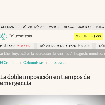
Últimas noticias
ÚLTIMAS
DÓLAR
DÓLAR
JAVIER
RIESGO
QUIÉN ES
FORO
Dólar
NOTICIAS
BLUE
MILEI
PAÍS
QUIÉN
Argentina
Columnistas
Members
Suscribite x $999
España
Economía y Política
-0.65
%
DÓLAR TARJETA
$
1976
0.00
%
DÓLAR MEP
México
oy: cuál es la cotización del viernes 7 de agosto minuto a minuto
Dó
Finanzas y Mercados
USA
El Cronista
Columnistas
Impuestos
Mercados Online
Colombia
Uruguay
Negocios
La doble imposición en tiempos de
Columnistas
emergencia
Otras secciones
Apertura