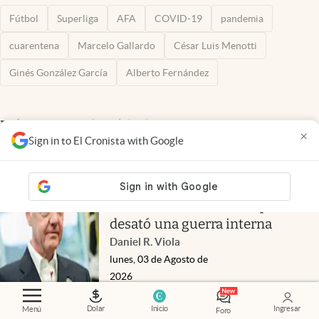
Fútbol
Superliga
AFA
COVID-19
pandemia
cuarentena
Marcelo Gallardo
César Luis Menotti
Ginés González García
Alberto Fernández
Más noticias de
Fútbol
×
Sign in to El Cronista with Google
FIFA y el intento de privatizar el
negocio del Mundial: el proyecto
de u$s 10.000 millones que
desató una guerra interna
Daniel R. Viola
lunes, 03 de Agosto de
2026
Achraf Hakimi, futbolista
español nacionalizado marroquí:
Dolar
Inicio
Ingresar
Menú
Foro