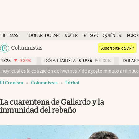
Últimas noticias
ÚLTIMAS
DÓLAR
DÓLAR
JAVIER
RIESGO
QUIÉN ES
FORO
Dólar
NOTICIAS
BLUE
MILEI
PAÍS
QUIÉN
Argentina
Columnistas
Members
Suscribite x $999
España
Economía y Política
.33
%
DÓLAR TARJETA
$
1976
0.00
%
DÓLAR MEP
$
152
México
es la cotización del viernes 7 de agosto minuto a minuto
Dólar hoy y
Finanzas y Mercados
USA
El Cronista
Columnistas
Fútbol
Mercados Online
Colombia
Uruguay
Negocios
La cuarentena de Gallardo y la
Columnistas
inmunidad del rebaño
Otras secciones
Apertura