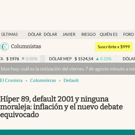
Últimas noticias
ÚLTIMAS
DÓLAR
DÓLAR
JAVIER
RIESGO
QUIÉN ES
FORO
Dólar
NOTICIAS
BLUE
MILEI
PAÍS
QUIÉN
Argentina
Columnistas
Members
Suscribite x $999
España
Economía y Política
76
0.00
%
DÓLAR MEP
$
1524,54
0.33
%
DÓLAR BNA
México
y: cuál es la cotización del viernes 7 de agosto minuto a minuto
Dól
Finanzas y Mercados
USA
El Cronista
Columnistas
Default
Mercados Online
Colombia
Uruguay
Negocios
Híper 89, default 2001 y ninguna
Columnistas
moraleja: inflación y el nuevo debate
equivocado
Otras secciones
Apertura