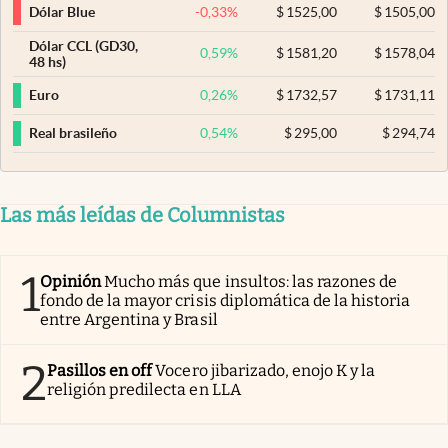
-0,33
%
$
1525,00
$
1505,00
Dólar Blue
Dólar CCL (GD30,
0,59
%
$
1581,20
$
1578,04
48 hs)
0,26
%
$
1732,57
$
1731,11
Euro
0,54
%
$
295,00
$
294,74
Real brasileño
Las más leídas de Columnistas
1
Opinión
Mucho más que insultos: las razones de
fondo de la mayor crisis diplomática de la historia
entre Argentina y Brasil
2
Pasillos en off
Vocero jibarizado, enojo K y la
religión predilecta en LLA