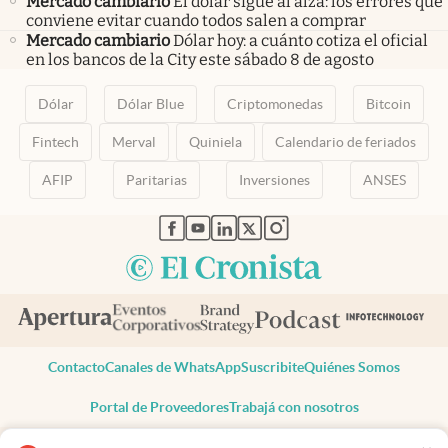
Mercado cambiario
El dólar sigue al alza: los errores que
conviene evitar cuando todos salen a comprar
Mercado cambiario
Dólar hoy: a cuánto cotiza el oficial
en los bancos de la City este sábado 8 de agosto
Dólar
Dólar Blue
Criptomonedas
Bitcoin
Fintech
Merval
Quiniela
Calendario de feriados
AFIP
Paritarias
Inversiones
ANSES
abre en nueva pestaña
abre en nueva pestaña
abre en nueva pestaña
abre en nueva pestaña
abre en nueva pestaña
Contacto
Canales de WhatsApp
Suscribite
Quiénes Somos
Portal de Proveedores
Trabajá con nosotros
Copyright 2025 cronista.com