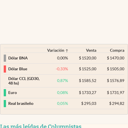
Variación
Venta
Compra
0,00
%
$
1520,00
$
1470,00
Dólar BNA
-0,33
%
$
1525,00
$
1505,00
Dólar Blue
Dólar CCL (GD30,
0,87
%
$
1585,52
$
1576,89
48 hs)
0,08
%
$
1733,27
$
1731,97
Euro
0,05
%
$
295,03
$
294,82
Real brasileño
Las más leídas de Columnistas