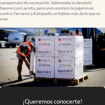
campeonato de vacunación. Valenzuela se devolvió
Infotechnology
favores con Larreta, pero unos posteos le jugaron en
Clase
contra. Ferraresi y Katopodis se hablan más de lo que se
cree.
Clima
Mundial 2026
Eventos Corporativos
El Cronista Studio
Mediakit
abre en nueva pestaña
Argentina
¡Queremos conocerte!