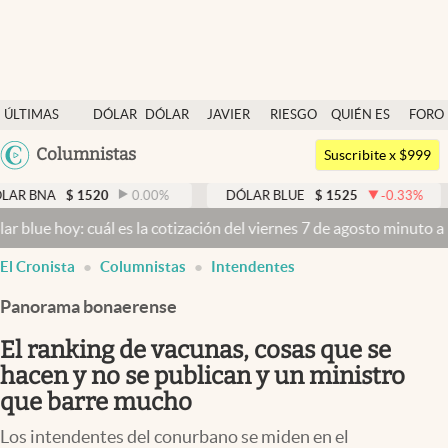
Últimas noticias
ÚLTIMAS
DÓLAR
DÓLAR
JAVIER
RIESGO
QUIÉN ES
FORO
Dólar
NOTICIAS
BLUE
MILEI
PAÍS
QUIÉN
Argentina
Columnistas
Members
Suscribite x $999
España
Economía y Política
$
1520
0.00
%
DÓLAR BLUE
$
1525
-0.33
%
DÓLAR T
México
: cuál es la cotización del viernes 7 de agosto minuto a minuto
Dól
Finanzas y Mercados
USA
El Cronista
Columnistas
Intendentes
Mercados Online
Colombia
Uruguay
Panorama bonaerense
Negocios
El ranking de vacunas, cosas que se
Columnistas
hacen y no se publican y un ministro
Otras secciones
que barre mucho
Apertura
Los intendentes del conurbano se miden en el